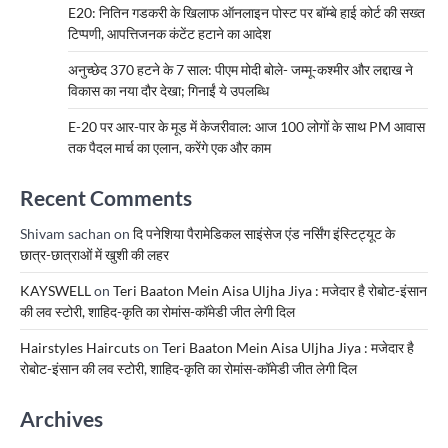
E20: नितिन गडकरी के खिलाफ ऑनलाइन पोस्ट पर बॉम्बे हाई कोर्ट की सख्त
टिप्पणी, आपत्तिजनक कंटेंट हटाने का आदेश
अनुच्छेद 370 हटने के 7 साल: पीएम मोदी बोले- जम्मू-कश्मीर और लद्दाख ने
विकास का नया दौर देखा; गिनाईं ये उपलब्धि
E-20 पर आर-पार के मूड में केजरीवाल: आज 100 लोगों के साथ PM आवास
तक पैदल मार्च का एलान, करेंगे एक और काम
Recent Comments
Shivam sachan
on
दि पनेशिया पैरामेडिकल साइंसेज एंड नर्सिंग इंस्टिट्यूट के
छात्र-छात्राओं में खुशी की लहर
KAYSWELL
on
Teri Baaton Mein Aisa Uljha Jiya : मजेदार है रोबोट-इंसान
की लव स्टोरी, शाहिद-कृति का रोमांस-कॉमेडी जीत लेगी दिल
Hairstyles Haircuts
on
Teri Baaton Mein Aisa Uljha Jiya : मजेदार है
रोबोट-इंसान की लव स्टोरी, शाहिद-कृति का रोमांस-कॉमेडी जीत लेगी दिल
Archives