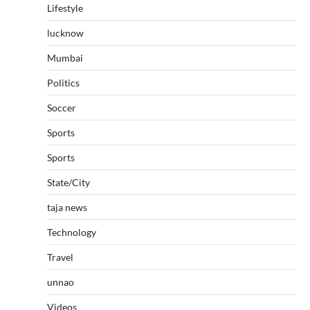
Lifestyle
lucknow
Mumbai
Politics
Soccer
Sports
Sports
State/City
taja news
Technology
Travel
unnao
Videos