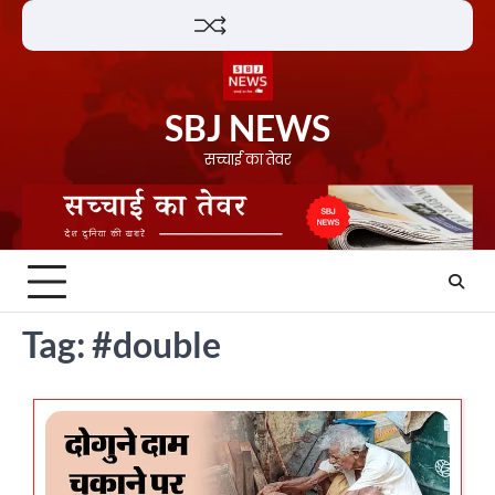
Skip
Lifestyle
About
Contact
to
content
SBJ NEWS
सच्चाई का तेवर
Tag:
#double