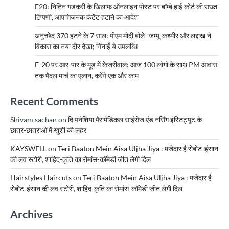
E20: नितिन गडकरी के खिलाफ ऑनलाइन पोस्ट पर बॉम्बे हाई कोर्ट की सख्त
टिप्पणी, आपत्तिजनक कंटेंट हटाने का आदेश
अनुच्छेद 370 हटने के 7 साल: पीएम मोदी बोले- जम्मू-कश्मीर और लद्दाख ने
विकास का नया दौर देखा; गिनाईं ये उपलब्धि
E-20 पर आर-पार के मूड में केजरीवाल: आज 100 लोगों के साथ PM आवास
तक पैदल मार्च का एलान, करेंगे एक और काम
Recent Comments
Shivam sachan
on
दि पनेशिया पैरामेडिकल साइंसेज एंड नर्सिंग इंस्टिट्यूट के
छात्र-छात्राओं में खुशी की लहर
KAYSWELL
on
Teri Baaton Mein Aisa Uljha Jiya : मजेदार है रोबोट-इंसान
की लव स्टोरी, शाहिद-कृति का रोमांस-कॉमेडी जीत लेगी दिल
Hairstyles Haircuts
on
Teri Baaton Mein Aisa Uljha Jiya : मजेदार है
रोबोट-इंसान की लव स्टोरी, शाहिद-कृति का रोमांस-कॉमेडी जीत लेगी दिल
Archives