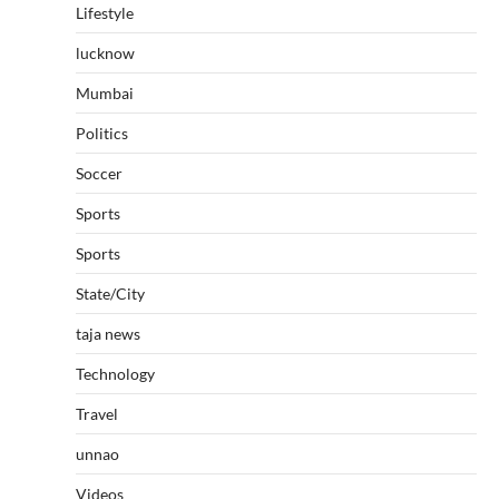
Lifestyle
lucknow
Mumbai
Politics
Soccer
Sports
Sports
State/City
taja news
Technology
Travel
unnao
Videos