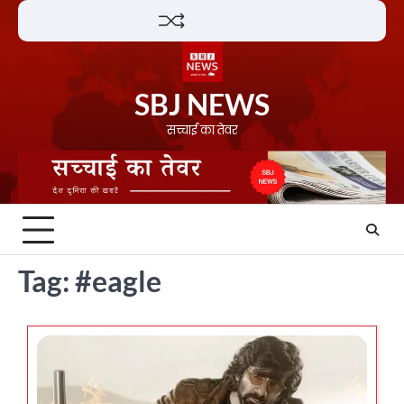
Skip
Lifestyle
About
Contact
to
content
SBJ NEWS
सच्चाई का तेवर
Tag:
#eagle