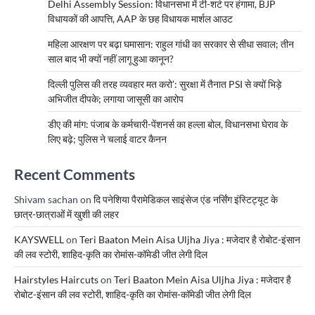
Delhi Assembly Session: विधानसभा में टी-शर्ट पर हंगामा, BJP
विधायकों की आपत्ति, AAP के छह विधायक मार्शल आउट
महिला आरक्षण पर बढ़ा घमासान: राहुल गांधी का सरकार से सीधा सवाल; तीन
साल बाद भी क्यों नहीं लागू हुआ कानून?
दिल्ली पुलिस की तरह व्यवहार मत करो’: सुरक्षा में तैनात PSI से क्यों भिड़े
अभिजीत दीपके; लगाया जासूसी का आरोप
डीए की मांग: पंजाब के कर्मचारी-पेंशनर्स का हल्ला बोल, विधानसभा घेराव के
लिए बढ़े; पुलिस ने चलाई वाटर कैनन
Recent Comments
Shivam sachan
on
दि पनेशिया पैरामेडिकल साइंसेज एंड नर्सिंग इंस्टिट्यूट के
छात्र-छात्राओं में खुशी की लहर
KAYSWELL
on
Teri Baaton Mein Aisa Uljha Jiya : मजेदार है रोबोट-इंसान
की लव स्टोरी, शाहिद-कृति का रोमांस-कॉमेडी जीत लेगी दिल
Hairstyles Haircuts
on
Teri Baaton Mein Aisa Uljha Jiya : मजेदार है
रोबोट-इंसान की लव स्टोरी, शाहिद-कृति का रोमांस-कॉमेडी जीत लेगी दिल