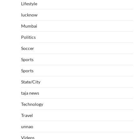
Lifestyle
lucknow
Mumbai
Politics
Soccer
Sports
Sports
State/City
taja news
Technology
Travel
unnao
Videos