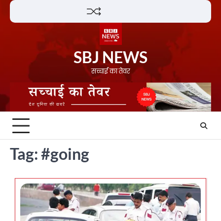
Skip
Lifestyle
About
Contact
to
content
SBJ NEWS
सच्चाई का तेवर
Tag:
#going