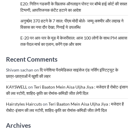
E20: नितिन गडकरी के खिलाफ ऑनलाइन पोस्ट पर बॉम्बे हाई कोर्ट की सख्त
टिप्पणी, आपत्तिजनक कंटेंट हटाने का आदेश
अनुच्छेद 370 हटने के 7 साल: पीएम मोदी बोले- जम्मू-कश्मीर और लद्दाख ने
विकास का नया दौर देखा; गिनाईं ये उपलब्धि
E-20 पर आर-पार के मूड में केजरीवाल: आज 100 लोगों के साथ PM आवास
तक पैदल मार्च का एलान, करेंगे एक और काम
Recent Comments
Shivam sachan
on
दि पनेशिया पैरामेडिकल साइंसेज एंड नर्सिंग इंस्टिट्यूट के
छात्र-छात्राओं में खुशी की लहर
KAYSWELL
on
Teri Baaton Mein Aisa Uljha Jiya : मजेदार है रोबोट-इंसान
की लव स्टोरी, शाहिद-कृति का रोमांस-कॉमेडी जीत लेगी दिल
Hairstyles Haircuts
on
Teri Baaton Mein Aisa Uljha Jiya : मजेदार है
रोबोट-इंसान की लव स्टोरी, शाहिद-कृति का रोमांस-कॉमेडी जीत लेगी दिल
Archives