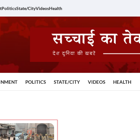
t
Politics
State/City
Videos
Health
INMENT
POLITICS
STATE/CITY
VIDEOS
HEALTH