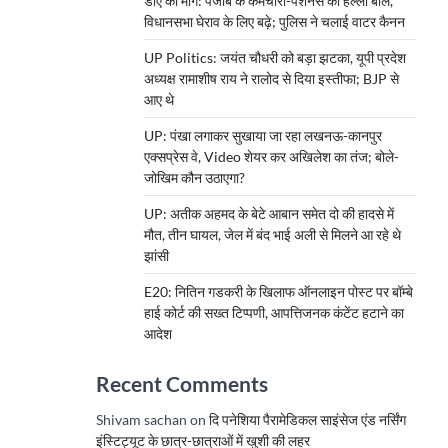
डीए की मांग: पंजाब के कर्मचारी-पेंशनर्स का हल्ला बोल,
विधानसभा घेराव के लिए बढ़े; पुलिस ने चलाई वाटर कैनन
UP Politics: जयंत चौधरी को बड़ा झटका, यूपी प्रदेश
अध्यक्ष रामाशीष राय ने रालोद से दिया इस्तीफा; BJP से
आए थे
UP: पंखा लगाकर सुखाया जा रहा लखनऊ-कानपुर
एक्सप्रेस वे, Video शेयर कर अखिलेश का तंज; बोले-
जोखिम कौन उठाएगा?
UP: अतीक अहमद के बेटे आबान समेत दो की हादसे में
मौत, तीन घायल, जेल में बंद भाई अली से मिलने आ रहे थे
झांसी
E20: नितिन गडकरी के खिलाफ ऑनलाइन पोस्ट पर बॉम्बे
हाई कोर्ट की सख्त टिप्पणी, आपत्तिजनक कंटेंट हटाने का
आदेश
Recent Comments
Shivam sachan
on
दि पनेशिया पैरामेडिकल साइंसेज एंड नर्सिंग
इंस्टिट्यूट के छात्र-छात्राओं में खुशी की लहर