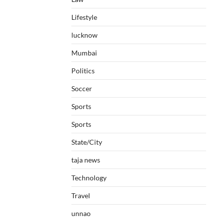
Lifestyle
lucknow
Mumbai
Politics
Soccer
Sports
Sports
State/City
taja news
Technology
Travel
unnao