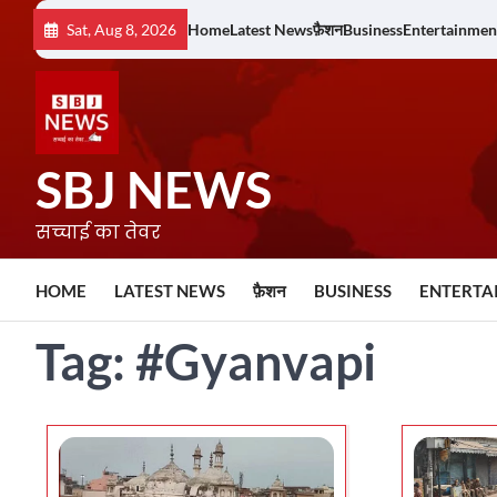
Skip
Sat, Aug 8, 2026
Home
Latest News
फ़ैशन
Business
Entertainmen
to
content
SBJ NEWS
सच्चाई का तेवर
HOME
LATEST NEWS
फ़ैशन
BUSINESS
ENTERTA
Tag:
#Gyanvapi