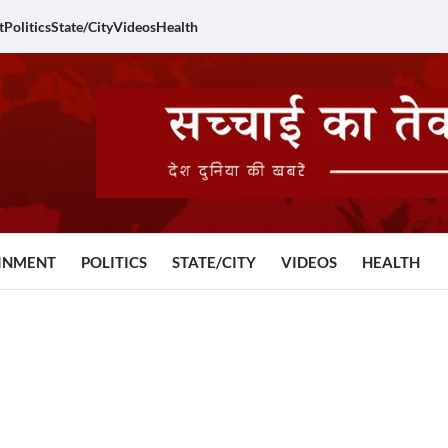
t
Politics
State/City
Videos
Health
INMENT
POLITICS
STATE/CITY
VIDEOS
HEALTH