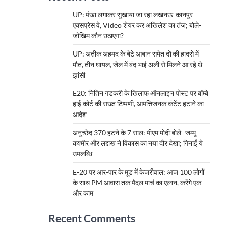
UP: पंखा लगाकर सुखाया जा रहा लखनऊ-कानपुर
एक्सप्रेस वे, Video शेयर कर अखिलेश का तंज; बोले-
जोखिम कौन उठाएगा?
UP: अतीक अहमद के बेटे आबान समेत दो की हादसे में
मौत, तीन घायल, जेल में बंद भाई अली से मिलने आ रहे थे
झांसी
E20: नितिन गडकरी के खिलाफ ऑनलाइन पोस्ट पर बॉम्बे
हाई कोर्ट की सख्त टिप्पणी, आपत्तिजनक कंटेंट हटाने का
आदेश
अनुच्छेद 370 हटने के 7 साल: पीएम मोदी बोले- जम्मू-
कश्मीर और लद्दाख ने विकास का नया दौर देखा; गिनाईं ये
उपलब्धि
E-20 पर आर-पार के मूड में केजरीवाल: आज 100 लोगों
के साथ PM आवास तक पैदल मार्च का एलान, करेंगे एक
और काम
Recent Comments