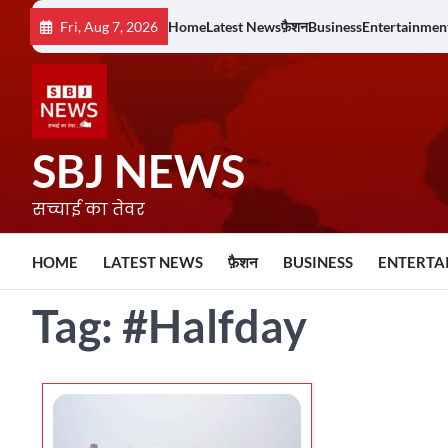
Skip
Fri, Aug 7, 2026
Home
Latest News
फ़ैशन
Business
Entertainmen
to
content
SBJ NEWS
सच्चाई का तेवर
HOME
LATEST NEWS
फ़ैशन
BUSINESS
ENTERTA
Tag:
#Halfday