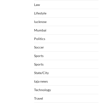
Law
Lifestyle
lucknow
Mumbai
Politics
Soccer
Sports
Sports
State/City
taja news
Technology
Travel