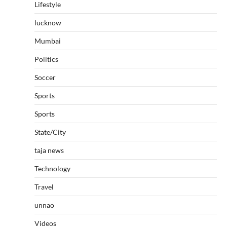
Lifestyle
lucknow
Mumbai
Politics
Soccer
Sports
Sports
State/City
taja news
Technology
Travel
unnao
Videos