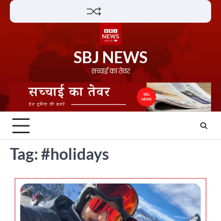
Skip
Lifestyle
About
Contact
to
content
SBJ NEWS
सच्चाई का तेवर
Tag:
#holidays