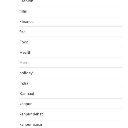
Fashion
fillm
Finance
fire
Food
Health
Hero
holiday
india
Kannauj
kanpur
kanpur dehat
kanpur nagar