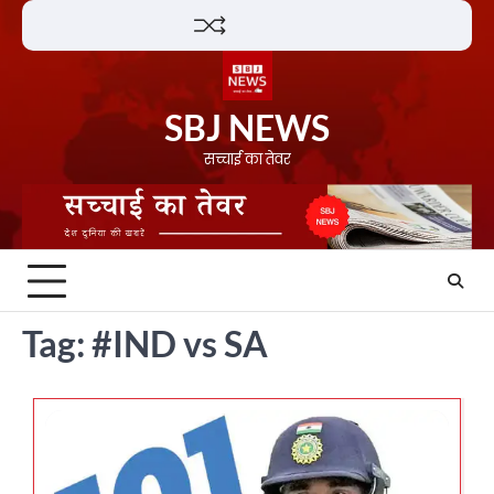
Skip
Lifestyle
About
Contact
to
content
SBJ NEWS
सच्चाई का तेवर
Tag:
#IND vs SA