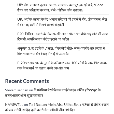
UP: पंखा लगाकर सुखाया जा रहा लखनऊ-कानपुर एक्सप्रेस वे, Video
शेयर कर अखिलेश का तंज; बोले- जोखिम कौन उठाएगा?
UP: अतीक अहमद के बेटे आबान समेत दो की हादसे में मौत, तीन घायल, जेल
में बंद भाई अली से मिलने आ रहे थे झांसी
E20: नितिन गडकरी के खिलाफ ऑनलाइन पोस्ट पर बॉम्बे हाई कोर्ट की सख्त
टिप्पणी, आपत्तिजनक कंटेंट हटाने का आदेश
अनुच्छेद 370 हटने के 7 साल: पीएम मोदी बोले- जम्मू-कश्मीर और लद्दाख ने
विकास का नया दौर देखा; गिनाईं ये उपलब्धि
E-20 पर आर-पार के मूड में केजरीवाल: आज 100 लोगों के साथ PM आवास
तक पैदल मार्च का एलान, करेंगे एक और काम
Recent Comments
Shivam sachan
on
दि पनेशिया पैरामेडिकल साइंसेज एंड नर्सिंग इंस्टिट्यूट के
छात्र-छात्राओं में खुशी की लहर
KAYSWELL
on
Teri Baaton Mein Aisa Uljha Jiya : मजेदार है रोबोट-इंसान
की लव स्टोरी, शाहिद-कृति का रोमांस-कॉमेडी जीत लेगी दिल