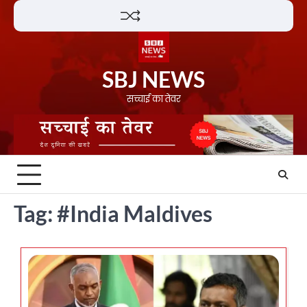
Skip
Lifestyle
About
Contact
to
content
SBJ NEWS
सच्चाई का तेवर
Tag:
#India Maldives