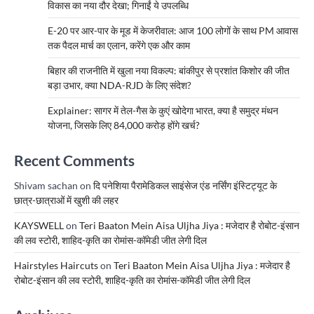
विकास का नया दौर देखा; गिनाईं ये उपलब्धि
E-20 पर आर-पार के मूड में केजरीवाल: आज 100 लोगों के साथ PM आवास
तक पैदल मार्च का एलान, करेंगे एक और काम
बिहार की राजनीति में खुला नया विकल्प: बांकीपुर से प्रशांत किशोर की जीत
बड़ा उभार, क्या NDA-RJD के लिए संदेश?
Explainer: सागर में तेल-गैस के कुएं खोदेगा भारत, क्या है समुद्र मंथन
योजना, जिसके लिए 84,000 करोड़ होंगे खर्च?
Recent Comments
Shivam sachan
on
दि पनेशिया पैरामेडिकल साइंसेज एंड नर्सिंग इंस्टिट्यूट के
छात्र-छात्राओं में खुशी की लहर
KAYSWELL
on
Teri Baaton Mein Aisa Uljha Jiya : मजेदार है रोबोट-इंसान
की लव स्टोरी, शाहिद-कृति का रोमांस-कॉमेडी जीत लेगी दिल
Hairstyles Haircuts
on
Teri Baaton Mein Aisa Uljha Jiya : मजेदार है
रोबोट-इंसान की लव स्टोरी, शाहिद-कृति का रोमांस-कॉमेडी जीत लेगी दिल