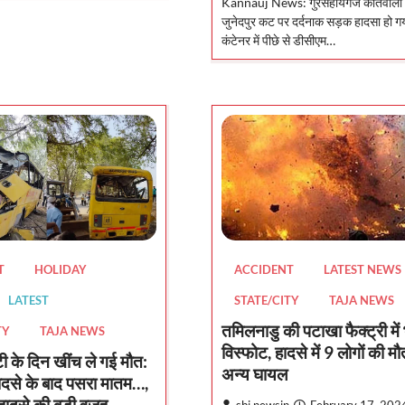
Kannauj News: गुरसहायगंज कोतवाली क्ष
जुनेदपुर कट पर दर्दनाक सड़क हादसा हो गय
कंटेनर में पीछे से डीसीएम…
ACCIDENT
LATEST NEWS
T
HOLIDAY
STATE/CITY
TAJA NEWS
LATEST
तमिलनाडु की पटाखा फैक्ट्री मे
TY
TAJA NEWS
विस्फोट, हादसे में 9 लोगों की म
ी के दिन खींच ले गई मौत:
अन्य घायल
 हादसे के बाद पसरा मातम…,
ादसे की बड़ी वजह