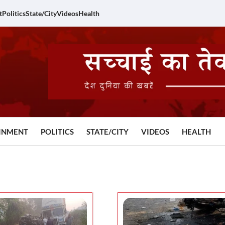
t
Politics
State/City
Videos
Health
INMENT
POLITICS
STATE/CITY
VIDEOS
HEALTH