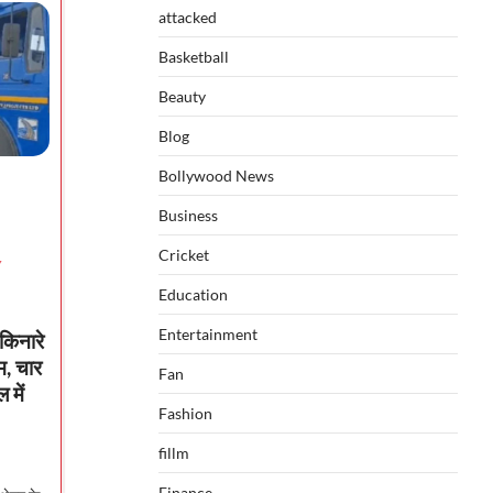
attacked
Basketball
Beauty
Blog
Bollywood News
Business
Cricket
Y
Education
Entertainment
िनारे
म, चार
Fan
में
Fashion
fillm
Finance