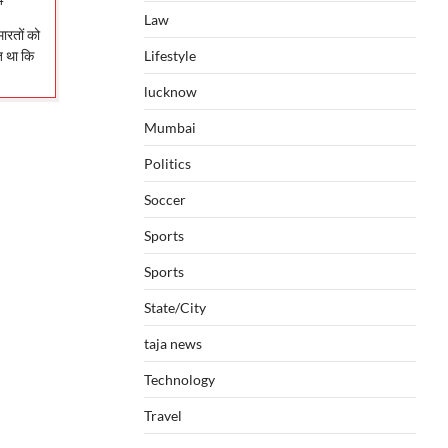
4
Law
मारतों को
Lifestyle
त था कि
lucknow
Mumbai
Politics
Soccer
Sports
Sports
State/City
taja news
Technology
Travel