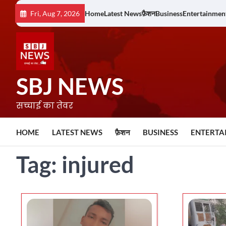
Skip
Fri, Aug 7, 2026
Home
Latest News
फ़ैशन
Business
Entertainmen
to
content
SBJ NEWS
सच्चाई का तेवर
HOME
LATEST NEWS
फ़ैशन
BUSINESS
ENTERTA
Tag:
injured