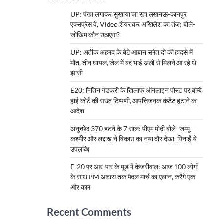
UP: पंखा लगाकर सुखाया जा रहा लखनऊ-कानपुर
एक्सप्रेस वे, Video शेयर कर अखिलेश का तंज; बोले-
जोखिम कौन उठाएगा?
UP: अतीक अहमद के बेटे आबान समेत दो की हादसे में
मौत, तीन घायल, जेल में बंद भाई अली से मिलने आ रहे थे
झांसी
E20: नितिन गडकरी के खिलाफ ऑनलाइन पोस्ट पर बॉम्बे
हाई कोर्ट की सख्त टिप्पणी, आपत्तिजनक कंटेंट हटाने का
आदेश
अनुच्छेद 370 हटने के 7 साल: पीएम मोदी बोले- जम्मू-
कश्मीर और लद्दाख ने विकास का नया दौर देखा; गिनाईं ये
उपलब्धि
E-20 पर आर-पार के मूड में केजरीवाल: आज 100 लोगों
के साथ PM आवास तक पैदल मार्च का एलान, करेंगे एक
और काम
Recent Comments