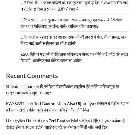
UP Politics: जयंत चौधरी को बड़ा झटका, यूपी प्रदेश अध्यक्ष रामाशीष राय
ने रालोद से दिया इस्तीफा; BJP से आए थे
UP: पंखा लगाकर सुखाया जा रहा लखनऊ-कानपुर एक्सप्रेस वे, Video
शेयर कर अखिलेश का तंज; बोले- जोखिम कौन उठाएगा?
UP: अतीक अहमद के बेटे आबान समेत दो की हादसे में मौत, तीन घायल, जेल
में बंद भाई अली से मिलने आ रहे थे झांसी
E20: नितिन गडकरी के खिलाफ ऑनलाइन पोस्ट पर बॉम्बे हाई कोर्ट की सख्त
टिप्पणी, आपत्तिजनक कंटेंट हटाने का आदेश
Recent Comments
Shivam sachan
on
दि पनेशिया पैरामेडिकल साइंसेज एंड नर्सिंग इंस्टिट्यूट के
छात्र-छात्राओं में खुशी की लहर
KAYSWELL
on
Teri Baaton Mein Aisa Uljha Jiya : मजेदार है रोबोट-इंसान
की लव स्टोरी, शाहिद-कृति का रोमांस-कॉमेडी जीत लेगी दिल
Hairstyles Haircuts
on
Teri Baaton Mein Aisa Uljha Jiya : मजेदार है
रोबोट-इंसान की लव स्टोरी, शाहिद-कृति का रोमांस-कॉमेडी जीत लेगी दिल