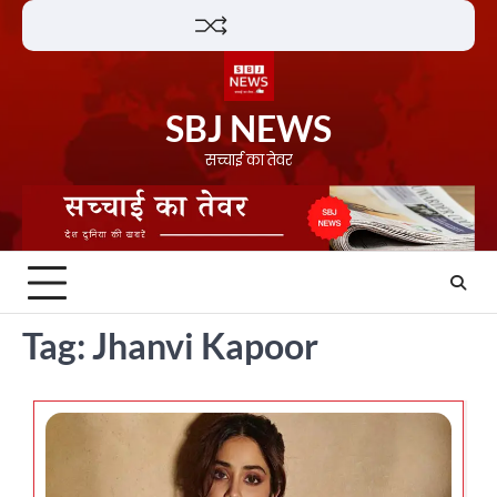
Skip
Lifestyle
About
Contact
to
content
SBJ NEWS
सच्चाई का तेवर
Tag:
Jhanvi Kapoor