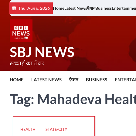
Skip
Thu, Aug 6, 2026
Home
Latest News
फ़ैशन
Business
Entertainme
to
content
SBJ NEWS
सच्चाई का तेवर
HOME
LATEST NEWS
फ़ैशन
BUSINESS
ENTERTA
Tag:
Mahadeva Healt
HEALTH
STATE/CITY