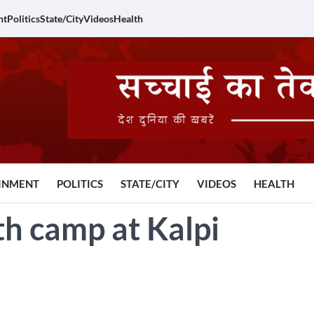
nt
Politics
State/City
Videos
Health
INMENT
POLITICS
STATE/CITY
VIDEOS
HEALTH
h camp at Kalpi