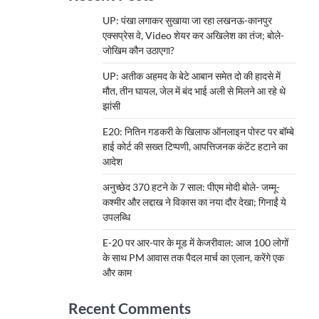
UP: पंखा लगाकर सुखाया जा रहा लखनऊ-कानपुर
एक्सप्रेस वे, Video शेयर कर अखिलेश का तंज; बोले-
जोखिम कौन उठाएगा?
UP: अतीक अहमद के बेटे आबान समेत दो की हादसे में
मौत, तीन घायल, जेल में बंद भाई अली से मिलने आ रहे थे
झांसी
E20: नितिन गडकरी के खिलाफ ऑनलाइन पोस्ट पर बॉम्बे
हाई कोर्ट की सख्त टिप्पणी, आपत्तिजनक कंटेंट हटाने का
आदेश
अनुच्छेद 370 हटने के 7 साल: पीएम मोदी बोले- जम्मू-
कश्मीर और लद्दाख ने विकास का नया दौर देखा; गिनाईं ये
उपलब्धि
E-20 पर आर-पार के मूड में केजरीवाल: आज 100 लोगों
के साथ PM आवास तक पैदल मार्च का एलान, करेंगे एक
और काम
Recent Comments