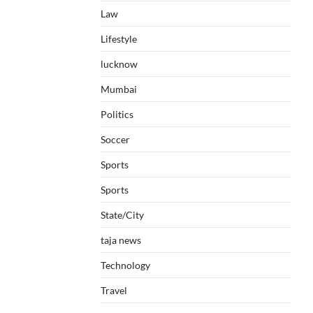
Law
Lifestyle
lucknow
Mumbai
Politics
Soccer
Sports
Sports
State/City
taja news
Technology
Travel