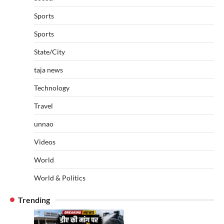
Sports
Sports
State/City
taja news
Technology
Travel
unnao
Videos
World
World & Politics
Trending