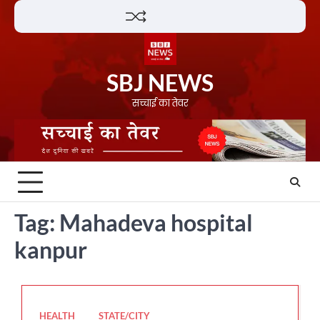
Skip
Lifestyle
About
Contact
to
content
SBJ NEWS
सच्चाई का तेवर
Tag:
Mahadeva hospital
kanpur
HEALTH
STATE/CITY