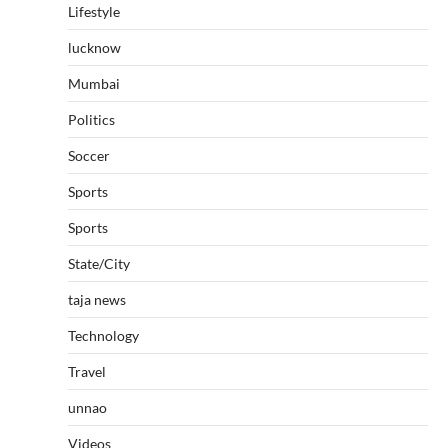
Lifestyle
lucknow
Mumbai
Politics
Soccer
Sports
Sports
State/City
taja news
Technology
Travel
unnao
Videos