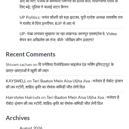
डीए की मांग: पंजाब के कर्मचारी-पेंशनर्स का हल्ला बोल, विधानसभा घेराव के
लिए बढ़े; पुलिस ने चलाई वाटर कैनन
UP Politics: जयंत चौधरी को बड़ा झटका, यूपी प्रदेश अध्यक्ष रामाशीष राय
ने रालोद से दिया इस्तीफा; BJP से आए थे
UP: पंखा लगाकर सुखाया जा रहा लखनऊ-कानपुर एक्सप्रेस वे, Video
शेयर कर अखिलेश का तंज; बोले- जोखिम कौन उठाएगा?
Recent Comments
Shivam sachan
on
दि पनेशिया पैरामेडिकल साइंसेज एंड नर्सिंग इंस्टिट्यूट के
छात्र-छात्राओं में खुशी की लहर
KAYSWELL
on
Teri Baaton Mein Aisa Uljha Jiya : मजेदार है रोबोट-इंसान
की लव स्टोरी, शाहिद-कृति का रोमांस-कॉमेडी जीत लेगी दिल
Hairstyles Haircuts
on
Teri Baaton Mein Aisa Uljha Jiya : मजेदार है
रोबोट-इंसान की लव स्टोरी, शाहिद-कृति का रोमांस-कॉमेडी जीत लेगी दिल
Archives
August 2026