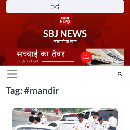
Skip
Lifestyle
About
Contact
to
content
SBJ NEWS
सच्चाई का तेवर
Tag:
#mandir