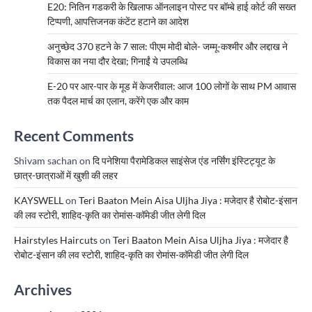
E20: नितिन गडकरी के खिलाफ ऑनलाइन पोस्ट पर बॉम्बे हाई कोर्ट की सख्त
टिप्पणी, आपत्तिजनक कंटेंट हटाने का आदेश
अनुच्छेद 370 हटने के 7 साल: पीएम मोदी बोले- जम्मू-कश्मीर और लद्दाख ने
विकास का नया दौर देखा; गिनाईं ये उपलब्धि
E-20 पर आर-पार के मूड में केजरीवाल: आज 100 लोगों के साथ PM आवास
तक पैदल मार्च का एलान, करेंगे एक और काम
Recent Comments
Shivam sachan
on
दि पनेशिया पैरामेडिकल साइंसेज एंड नर्सिंग इंस्टिट्यूट के
छात्र-छात्राओं में खुशी की लहर
KAYSWELL
on
Teri Baaton Mein Aisa Uljha Jiya : मजेदार है रोबोट-इंसान
की लव स्टोरी, शाहिद-कृति का रोमांस-कॉमेडी जीत लेगी दिल
Hairstyles Haircuts
on
Teri Baaton Mein Aisa Uljha Jiya : मजेदार है
रोबोट-इंसान की लव स्टोरी, शाहिद-कृति का रोमांस-कॉमेडी जीत लेगी दिल
Archives