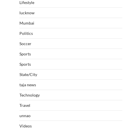
Lifestyle
lucknow
Mumbai
Politics
Soccer
Sports
Sports
State/City
taja news
Technology
Travel
unnao
Videos