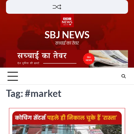
Skip
Lifestyle
About
Contact
to
content
SBJ NEWS
सच्चाई का तेवर
Tag:
#market