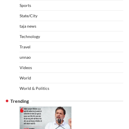
Sports
State/City
taja news
Technology
Travel
unnao
Videos
World
World & Politics
Trending