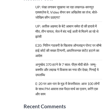
UP: पंखा लगाकर सुखाया जा रहा लखनऊ-कानपुर
एक्सप्रेस वे, Video शेयर कर अखिलेश का तंज; बोले-
जोखिम कौन उठाएगा?
UP: अतीक अहमद के बेटे आबान समेत दो की हादसे में
मौत, तीन घायल, जेल में बंद भाई अली से मिलने आ रहे थे
झांसी
E20: नितिन गडकरी के खिलाफ ऑनलाइन पोस्ट पर बॉम्बे
हाई कोर्ट की सख्त टिप्पणी, आपत्तिजनक कंटेंट हटाने का
आदेश
अनुच्छेद 370 हटने के 7 साल: पीएम मोदी बोले- जम्मू-
कश्मीर और लद्दाख ने विकास का नया दौर देखा; गिनाईं ये
उपलब्धि
E-20 पर आर-पार के मूड में केजरीवाल: आज 100 लोगों
के साथ PM आवास तक पैदल मार्च का एलान, करेंगे एक
और काम
Recent Comments