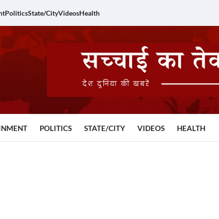
nt
Politics
State/City
Videos
Health
INMENT
POLITICS
STATE/CITY
VIDEOS
HEALTH