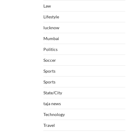
Law
Lifestyle
lucknow
Mumbai
Politics
Soccer
Sports
Sports
State/City
taja news
Technology
Travel