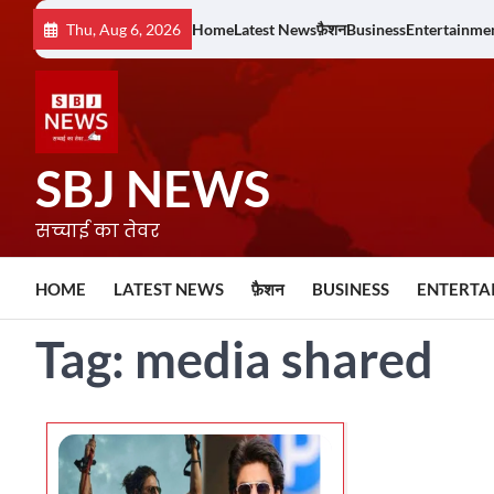
Skip
Thu, Aug 6, 2026
Home
Latest News
फ़ैशन
Business
Entertainme
to
content
SBJ NEWS
सच्चाई का तेवर
HOME
LATEST NEWS
फ़ैशन
BUSINESS
ENTERTA
Tag:
media shared