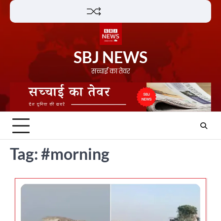
Skip
Lifestyle
About
Contact
to
content
SBJ NEWS
सच्चाई का तेवर
Tag:
#morning