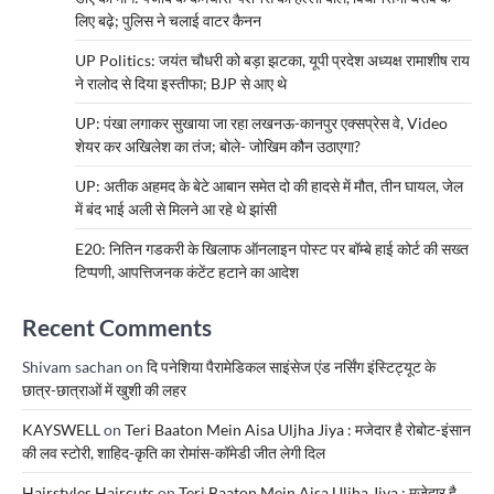
लिए बढ़े; पुलिस ने चलाई वाटर कैनन
UP Politics: जयंत चौधरी को बड़ा झटका, यूपी प्रदेश अध्यक्ष रामाशीष राय
ने रालोद से दिया इस्तीफा; BJP से आए थे
UP: पंखा लगाकर सुखाया जा रहा लखनऊ-कानपुर एक्सप्रेस वे, Video
शेयर कर अखिलेश का तंज; बोले- जोखिम कौन उठाएगा?
UP: अतीक अहमद के बेटे आबान समेत दो की हादसे में मौत, तीन घायल, जेल
में बंद भाई अली से मिलने आ रहे थे झांसी
E20: नितिन गडकरी के खिलाफ ऑनलाइन पोस्ट पर बॉम्बे हाई कोर्ट की सख्त
टिप्पणी, आपत्तिजनक कंटेंट हटाने का आदेश
Recent Comments
Shivam sachan
on
दि पनेशिया पैरामेडिकल साइंसेज एंड नर्सिंग इंस्टिट्यूट के
छात्र-छात्राओं में खुशी की लहर
KAYSWELL
on
Teri Baaton Mein Aisa Uljha Jiya : मजेदार है रोबोट-इंसान
की लव स्टोरी, शाहिद-कृति का रोमांस-कॉमेडी जीत लेगी दिल
Hairstyles Haircuts
on
Teri Baaton Mein Aisa Uljha Jiya : मजेदार है