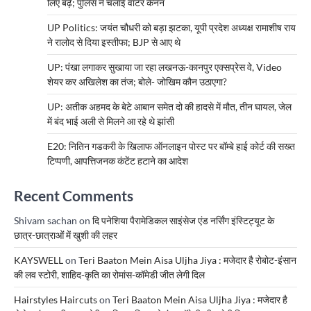
लिए बढ़े; पुलिस ने चलाई वाटर कैनन
UP Politics: जयंत चौधरी को बड़ा झटका, यूपी प्रदेश अध्यक्ष रामाशीष राय
ने रालोद से दिया इस्तीफा; BJP से आए थे
UP: पंखा लगाकर सुखाया जा रहा लखनऊ-कानपुर एक्सप्रेस वे, Video
शेयर कर अखिलेश का तंज; बोले- जोखिम कौन उठाएगा?
UP: अतीक अहमद के बेटे आबान समेत दो की हादसे में मौत, तीन घायल, जेल
में बंद भाई अली से मिलने आ रहे थे झांसी
E20: नितिन गडकरी के खिलाफ ऑनलाइन पोस्ट पर बॉम्बे हाई कोर्ट की सख्त
टिप्पणी, आपत्तिजनक कंटेंट हटाने का आदेश
Recent Comments
Shivam sachan
on
दि पनेशिया पैरामेडिकल साइंसेज एंड नर्सिंग इंस्टिट्यूट के
छात्र-छात्राओं में खुशी की लहर
KAYSWELL
on
Teri Baaton Mein Aisa Uljha Jiya : मजेदार है रोबोट-इंसान
की लव स्टोरी, शाहिद-कृति का रोमांस-कॉमेडी जीत लेगी दिल
Hairstyles Haircuts
on
Teri Baaton Mein Aisa Uljha Jiya : मजेदार है