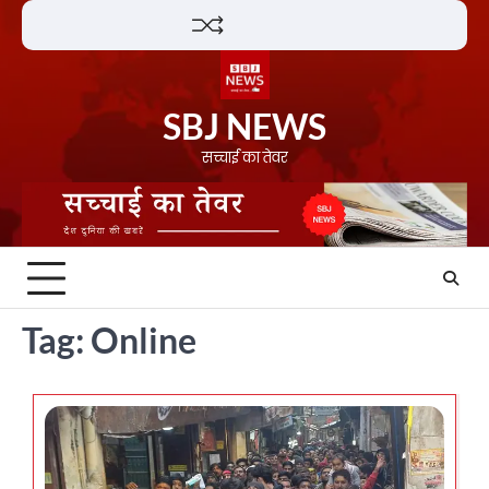
Skip
Lifestyle
About
Contact
to
content
SBJ NEWS
सच्चाई का तेवर
Tag:
Online