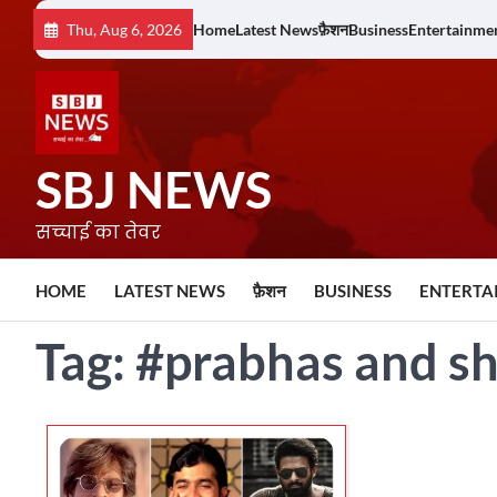
Skip
Thu, Aug 6, 2026
Home
Latest News
फ़ैशन
Business
Entertainme
to
content
SBJ NEWS
सच्चाई का तेवर
HOME
LATEST NEWS
फ़ैशन
BUSINESS
ENTERTA
Tag:
#prabhas and s