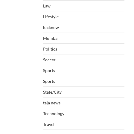
Law
Lifestyle
lucknow
Mumbai
Politics
Soccer
Sports
Sports
State/City
taja news
Technology
Travel