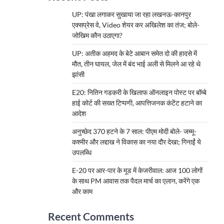
UP: पंखा लगाकर सुखाया जा रहा लखनऊ-कानपुर
एक्सप्रेस वे, Video शेयर कर अखिलेश का तंज; बोले-
जोखिम कौन उठाएगा?
UP: अतीक अहमद के बेटे आबान समेत दो की हादसे में
मौत, तीन घायल, जेल में बंद भाई अली से मिलने आ रहे थे
झांसी
E20: नितिन गडकरी के खिलाफ ऑनलाइन पोस्ट पर बॉम्बे
हाई कोर्ट की सख्त टिप्पणी, आपत्तिजनक कंटेंट हटाने का
आदेश
अनुच्छेद 370 हटने के 7 साल: पीएम मोदी बोले- जम्मू-
कश्मीर और लद्दाख ने विकास का नया दौर देखा; गिनाईं ये
उपलब्धि
E-20 पर आर-पार के मूड में केजरीवाल: आज 100 लोगों
के साथ PM आवास तक पैदल मार्च का एलान, करेंगे एक
और काम
Recent Comments