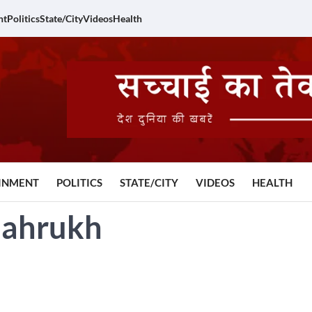
nt
Politics
State/City
Videos
Health
INMENT
POLITICS
STATE/CITY
VIDEOS
HEALTH
hahrukh