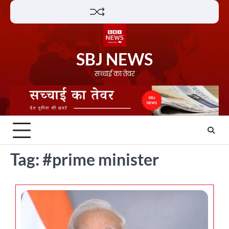
Skip
Lifestyle
About
Contact
to
content
SBJ NEWS
सच्चाई का तेवर
Tag:
#prime minister