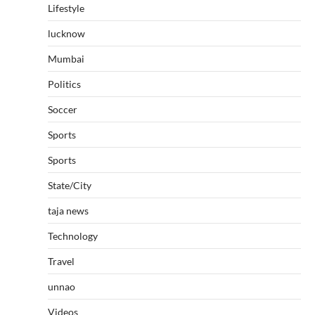
Lifestyle
lucknow
Mumbai
Politics
Soccer
Sports
Sports
State/City
taja news
Technology
Travel
unnao
Videos