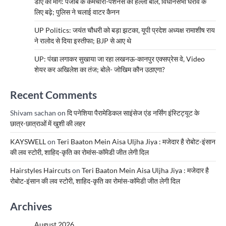
डीए की मांग: पंजाब के कर्मचारी-पेंशनर्स का हल्ला बोल, विधानसभा घेराव के
लिए बढ़े; पुलिस ने चलाई वाटर कैनन
UP Politics: जयंत चौधरी को बड़ा झटका, यूपी प्रदेश अध्यक्ष रामाशीष राय
ने रालोद से दिया इस्तीफा; BJP से आए थे
UP: पंखा लगाकर सुखाया जा रहा लखनऊ-कानपुर एक्सप्रेस वे, Video
शेयर कर अखिलेश का तंज; बोले- जोखिम कौन उठाएगा?
Recent Comments
Shivam sachan
on
दि पनेशिया पैरामेडिकल साइंसेज एंड नर्सिंग इंस्टिट्यूट के
छात्र-छात्राओं में खुशी की लहर
KAYSWELL
on
Teri Baaton Mein Aisa Uljha Jiya : मजेदार है रोबोट-इंसान
की लव स्टोरी, शाहिद-कृति का रोमांस-कॉमेडी जीत लेगी दिल
Hairstyles Haircuts
on
Teri Baaton Mein Aisa Uljha Jiya : मजेदार है
रोबोट-इंसान की लव स्टोरी, शाहिद-कृति का रोमांस-कॉमेडी जीत लेगी दिल
Archives
August 2026