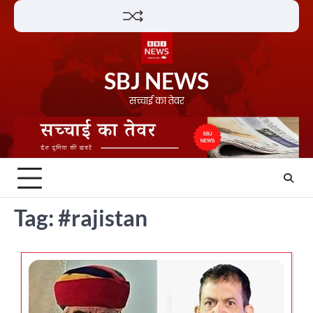
Skip
Lifestyle
About
Contact
to
content
SBJ NEWS
सच्चाई का तेवर
Tag:
#rajistan