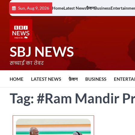
Skip
Sun, Aug 9, 2026
Home
Latest News
फ़ैशन
Business
Entertainme
to
content
SBJ NEWS
सच्चाई का तेवर
HOME
LATEST NEWS
फ़ैशन
BUSINESS
ENTERTA
Tag:
#Ram Mandir P