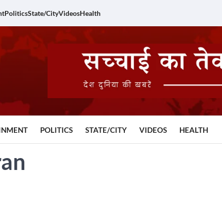
nt
Politics
State/City
Videos
Health
INMENT
POLITICS
STATE/CITY
VIDEOS
HEALTH
ran