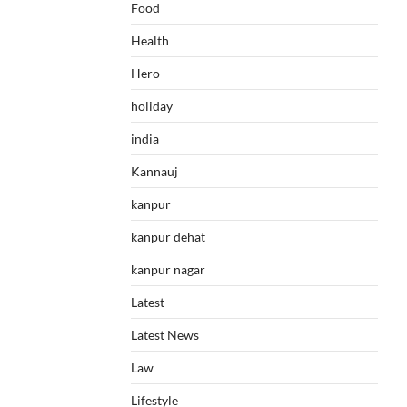
Food
Health
Hero
holiday
india
Kannauj
kanpur
kanpur dehat
kanpur nagar
Latest
Latest News
Law
Lifestyle