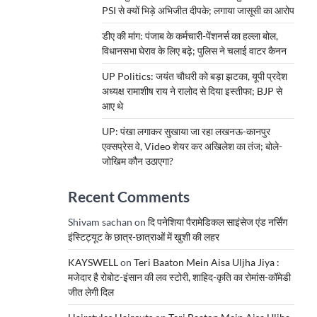
PSI से क्यों भिड़े अभिजीत दीपके; लगाया जासूसी का आरोप
डीए की मांग: पंजाब के कर्मचारी-पेंशनर्स का हल्ला बोल,
विधानसभा घेराव के लिए बढ़े; पुलिस ने चलाई वाटर कैनन
UP Politics: जयंत चौधरी को बड़ा झटका, यूपी प्रदेश
अध्यक्ष रामाशीष राय ने रालोद से दिया इस्तीफा; BJP से
आए थे
UP: पंखा लगाकर सुखाया जा रहा लखनऊ-कानपुर
एक्सप्रेस वे, Video शेयर कर अखिलेश का तंज; बोले-
जोखिम कौन उठाएगा?
Recent Comments
Shivam sachan
on
दि पनेशिया पैरामेडिकल साइंसेज एंड नर्सिंग
इंस्टिट्यूट के छात्र-छात्राओं में खुशी की लहर
KAYSWELL
on
Teri Baaton Mein Aisa Uljha Jiya :
मजेदार है रोबोट-इंसान की लव स्टोरी, शाहिद-कृति का रोमांस-कॉमेडी
जीत लेगी दिल