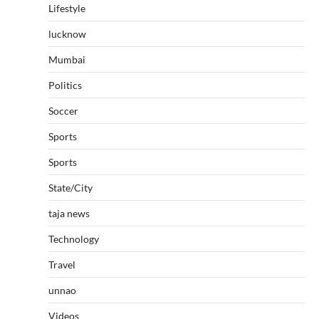
Lifestyle
lucknow
Mumbai
Politics
Soccer
Sports
Sports
State/City
taja news
Technology
Travel
unnao
Videos