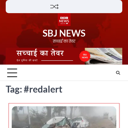
Skip
Lifestyle
About
Contact
to
content
SBJ NEWS
सच्चाई का तेवर
Tag:
#redalert