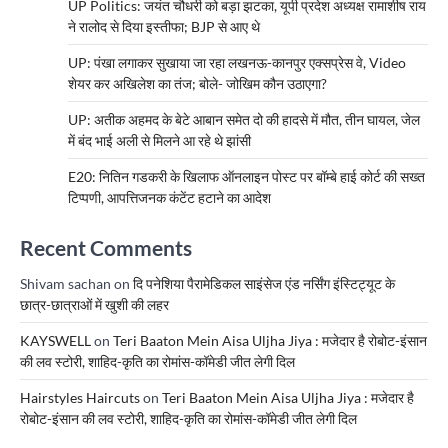
UP Politics: जयंत चौधरी को बड़ा झटका, यूपी प्रदेश अध्यक्ष रामाशीष राय
ने रालोद से दिया इस्तीफा; BJP से आए थे
UP: पंखा लगाकर सुखाया जा रहा लखनऊ-कानपुर एक्सप्रेस वे, Video
शेयर कर अखिलेश का तंज; बोले- जोखिम कौन उठाएगा?
UP: अतीक अहमद के बेटे आबान समेत दो की हादसे में मौत, तीन घायल, जेल
में बंद भाई अली से मिलने आ रहे थे झांसी
E20: नितिन गडकरी के खिलाफ ऑनलाइन पोस्ट पर बॉम्बे हाई कोर्ट की सख्त
टिप्पणी, आपत्तिजनक कंटेंट हटाने का आदेश
Recent Comments
Shivam sachan
on
दि पनेशिया पैरामेडिकल साइंसेज एंड नर्सिंग इंस्टिट्यूट के
छात्र-छात्राओं में खुशी की लहर
KAYSWELL
on
Teri Baaton Mein Aisa Uljha Jiya : मजेदार है रोबोट-इंसान
की लव स्टोरी, शाहिद-कृति का रोमांस-कॉमेडी जीत लेगी दिल
Hairstyles Haircuts
on
Teri Baaton Mein Aisa Uljha Jiya : मजेदार है
रोबोट-इंसान की लव स्टोरी, शाहिद-कृति का रोमांस-कॉमेडी जीत लेगी दिल