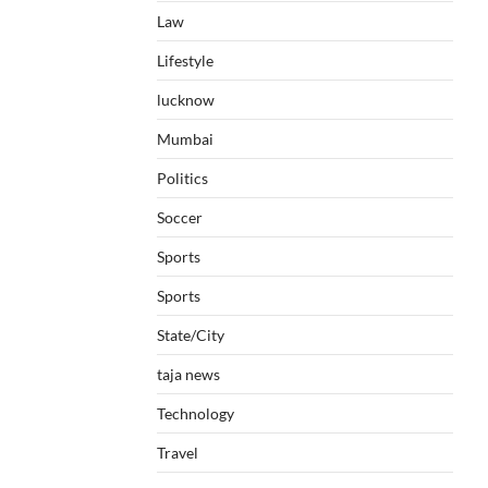
Law
Lifestyle
lucknow
Mumbai
Politics
Soccer
Sports
Sports
State/City
taja news
Technology
Travel