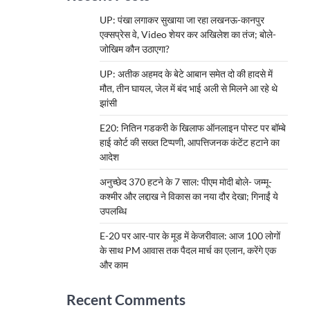
UP: पंखा लगाकर सुखाया जा रहा लखनऊ-कानपुर
एक्सप्रेस वे, Video शेयर कर अखिलेश का तंज; बोले-
जोखिम कौन उठाएगा?
UP: अतीक अहमद के बेटे आबान समेत दो की हादसे में
मौत, तीन घायल, जेल में बंद भाई अली से मिलने आ रहे थे
झांसी
E20: नितिन गडकरी के खिलाफ ऑनलाइन पोस्ट पर बॉम्बे
हाई कोर्ट की सख्त टिप्पणी, आपत्तिजनक कंटेंट हटाने का
आदेश
अनुच्छेद 370 हटने के 7 साल: पीएम मोदी बोले- जम्मू-
कश्मीर और लद्दाख ने विकास का नया दौर देखा; गिनाईं ये
उपलब्धि
E-20 पर आर-पार के मूड में केजरीवाल: आज 100 लोगों
के साथ PM आवास तक पैदल मार्च का एलान, करेंगे एक
और काम
Recent Comments