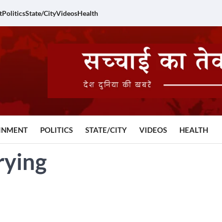
t
Politics
State/City
Videos
Health
INMENT
POLITICS
STATE/CITY
VIDEOS
HEALTH
rying