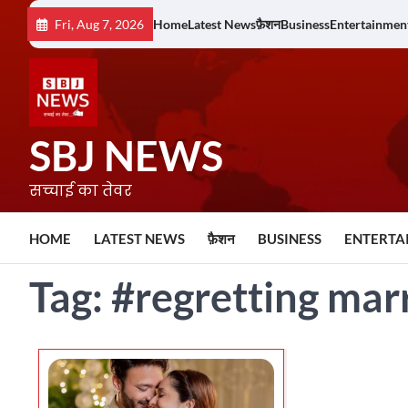
Skip
Fri, Aug 7, 2026
Home
Latest News
फ़ैशन
Business
Entertainmen
to
content
SBJ NEWS
सच्चाई का तेवर
HOME
LATEST NEWS
फ़ैशन
BUSINESS
ENTERTA
Tag:
#regretting mar