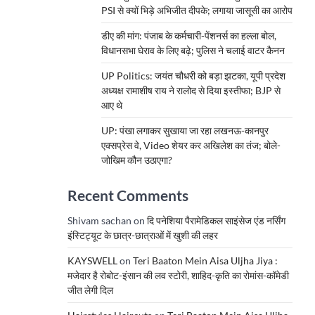
PSI से क्यों भिड़े अभिजीत दीपके; लगाया जासूसी का आरोप
डीए की मांग: पंजाब के कर्मचारी-पेंशनर्स का हल्ला बोल,
विधानसभा घेराव के लिए बढ़े; पुलिस ने चलाई वाटर कैनन
UP Politics: जयंत चौधरी को बड़ा झटका, यूपी प्रदेश
अध्यक्ष रामाशीष राय ने रालोद से दिया इस्तीफा; BJP से
आए थे
UP: पंखा लगाकर सुखाया जा रहा लखनऊ-कानपुर
एक्सप्रेस वे, Video शेयर कर अखिलेश का तंज; बोले-
जोखिम कौन उठाएगा?
Recent Comments
Shivam sachan
on
दि पनेशिया पैरामेडिकल साइंसेज एंड नर्सिंग
इंस्टिट्यूट के छात्र-छात्राओं में खुशी की लहर
KAYSWELL
on
Teri Baaton Mein Aisa Uljha Jiya :
मजेदार है रोबोट-इंसान की लव स्टोरी, शाहिद-कृति का रोमांस-कॉमेडी
जीत लेगी दिल