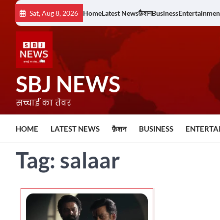
Skip
Sat, Aug 8, 2026
Home
Latest News
फ़ैशन
Business
Entertainmen
to
content
SBJ NEWS
सच्चाई का तेवर
HOME
LATEST NEWS
फ़ैशन
BUSINESS
ENTERTA
Tag:
salaar