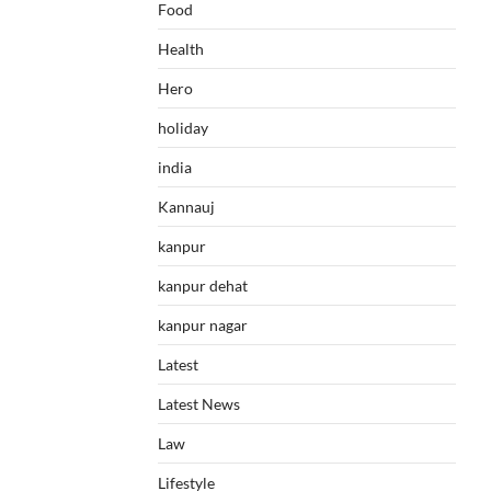
Food
Health
Hero
holiday
india
Kannauj
kanpur
kanpur dehat
kanpur nagar
Latest
Latest News
Law
Lifestyle