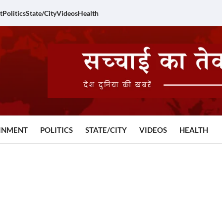
t
Politics
State/City
Videos
Health
INMENT
POLITICS
STATE/CITY
VIDEOS
HEALTH