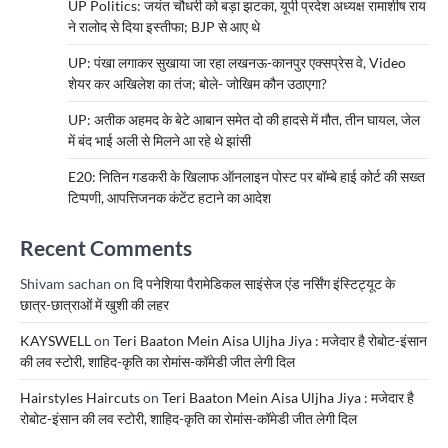
UP Politics: जयंत चौधरी को बड़ा झटका, यूपी प्रदेश अध्यक्ष रामाशीष राय
ने रालोद से दिया इस्तीफा; BJP से आए थे
UP: पंखा लगाकर सुखाया जा रहा लखनऊ-कानपुर एक्सप्रेस वे, Video
शेयर कर अखिलेश का तंज; बोले- जोखिम कौन उठाएगा?
UP: अतीक अहमद के बेटे आबान समेत दो की हादसे में मौत, तीन घायल, जेल
में बंद भाई अली से मिलने आ रहे थे झांसी
E20: नितिन गडकरी के खिलाफ ऑनलाइन पोस्ट पर बॉम्बे हाई कोर्ट की सख्त
टिप्पणी, आपत्तिजनक कंटेंट हटाने का आदेश
Recent Comments
Shivam sachan
on
दि पनेशिया पैरामेडिकल साइंसेज एंड नर्सिंग इंस्टिट्यूट के
छात्र-छात्राओं में खुशी की लहर
KAYSWELL
on
Teri Baaton Mein Aisa Uljha Jiya : मजेदार है रोबोट-इंसान
की लव स्टोरी, शाहिद-कृति का रोमांस-कॉमेडी जीत लेगी दिल
Hairstyles Haircuts
on
Teri Baaton Mein Aisa Uljha Jiya : मजेदार है
रोबोट-इंसान की लव स्टोरी, शाहिद-कृति का रोमांस-कॉमेडी जीत लेगी दिल