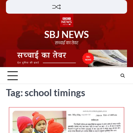
Skip
Lifestyle
About
Contact
to
content
SBJ NEWS
सच्चाई का तेवर
Tag:
school timings