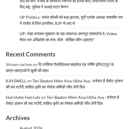
डीए की मांग: पंजाब के कर्मचारी-पेंशनर्स का हल्ला बोल, विधानसभा घेराव के
लिए बढ़े; पुलिस ने चलाई वाटर कैनन
UP Politics: जयंत चौधरी को बड़ा झटका, यूपी प्रदेश अध्यक्ष रामाशीष राय
ने रालोद से दिया इस्तीफा; BJP से आए थे
UP: पंखा लगाकर सुखाया जा रहा लखनऊ-कानपुर एक्सप्रेस वे, Video
शेयर कर अखिलेश का तंज; बोले- जोखिम कौन उठाएगा?
Recent Comments
Shivam sachan
on
दि पनेशिया पैरामेडिकल साइंसेज एंड नर्सिंग इंस्टिट्यूट के
छात्र-छात्राओं में खुशी की लहर
KAYSWELL
on
Teri Baaton Mein Aisa Uljha Jiya : मजेदार है रोबोट-इंसान
की लव स्टोरी, शाहिद-कृति का रोमांस-कॉमेडी जीत लेगी दिल
Hairstyles Haircuts
on
Teri Baaton Mein Aisa Uljha Jiya : मजेदार है
रोबोट-इंसान की लव स्टोरी, शाहिद-कृति का रोमांस-कॉमेडी जीत लेगी दिल
Archives
August 2026