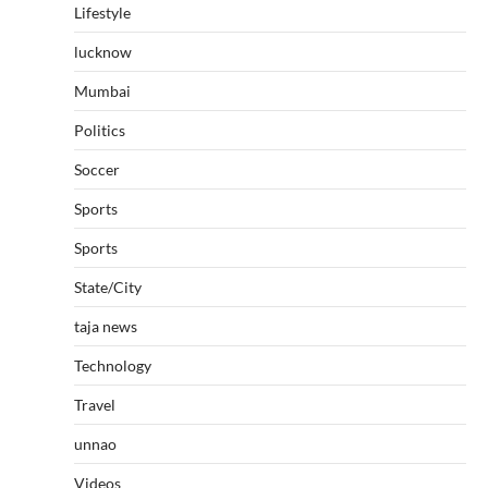
Lifestyle
lucknow
Mumbai
Politics
Soccer
Sports
Sports
State/City
taja news
Technology
Travel
unnao
Videos