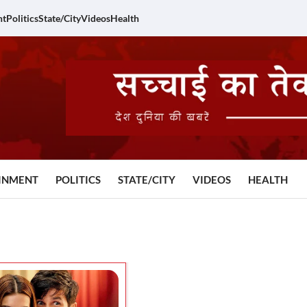
nt
Politics
State/City
Videos
Health
INMENT
POLITICS
STATE/CITY
VIDEOS
HEALTH