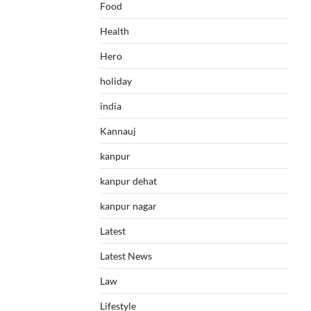
Food
Health
Hero
holiday
india
Kannauj
kanpur
kanpur dehat
kanpur nagar
Latest
Latest News
Law
Lifestyle