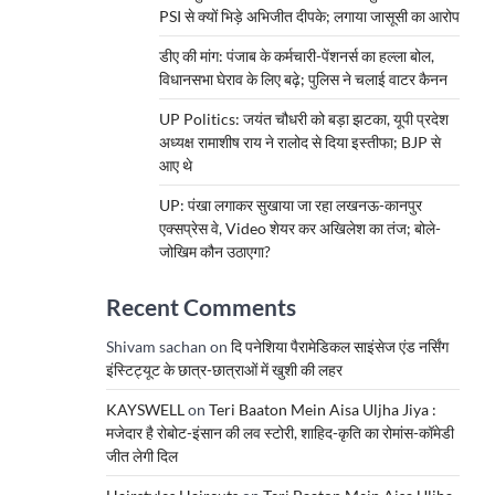
PSI से क्यों भिड़े अभिजीत दीपके; लगाया जासूसी का आरोप
डीए की मांग: पंजाब के कर्मचारी-पेंशनर्स का हल्ला बोल,
विधानसभा घेराव के लिए बढ़े; पुलिस ने चलाई वाटर कैनन
UP Politics: जयंत चौधरी को बड़ा झटका, यूपी प्रदेश
अध्यक्ष रामाशीष राय ने रालोद से दिया इस्तीफा; BJP से
आए थे
UP: पंखा लगाकर सुखाया जा रहा लखनऊ-कानपुर
एक्सप्रेस वे, Video शेयर कर अखिलेश का तंज; बोले-
जोखिम कौन उठाएगा?
Recent Comments
Shivam sachan
on
दि पनेशिया पैरामेडिकल साइंसेज एंड नर्सिंग
इंस्टिट्यूट के छात्र-छात्राओं में खुशी की लहर
KAYSWELL
on
Teri Baaton Mein Aisa Uljha Jiya :
मजेदार है रोबोट-इंसान की लव स्टोरी, शाहिद-कृति का रोमांस-कॉमेडी
जीत लेगी दिल