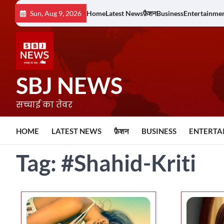
Skip
Sun, Aug 9, 2026
Home
Latest News
फ़ैशन
Business
Entertainme
to
content
SBJ NEWS
सच्चाई का तेवर
HOME
LATEST NEWS
फ़ैशन
BUSINESS
ENTERTA
Tag:
#Shahid-Kriti