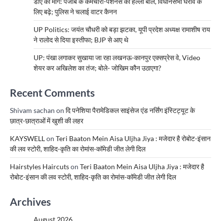
डीए की मांग: पंजाब के कर्मचारी-पेंशनर्स का हल्ला बोल, विधानसभा घेराव के
लिए बढ़े; पुलिस ने चलाई वाटर कैनन
UP Politics: जयंत चौधरी को बड़ा झटका, यूपी प्रदेश अध्यक्ष रामाशीष राय
ने रालोद से दिया इस्तीफा; BJP से आए थे
UP: पंखा लगाकर सुखाया जा रहा लखनऊ-कानपुर एक्सप्रेस वे, Video
शेयर कर अखिलेश का तंज; बोले- जोखिम कौन उठाएगा?
Recent Comments
Shivam sachan
on
दि पनेशिया पैरामेडिकल साइंसेज एंड नर्सिंग इंस्टिट्यूट के
छात्र-छात्राओं में खुशी की लहर
KAYSWELL
on
Teri Baaton Mein Aisa Uljha Jiya : मजेदार है रोबोट-इंसान
की लव स्टोरी, शाहिद-कृति का रोमांस-कॉमेडी जीत लेगी दिल
Hairstyles Haircuts
on
Teri Baaton Mein Aisa Uljha Jiya : मजेदार है
रोबोट-इंसान की लव स्टोरी, शाहिद-कृति का रोमांस-कॉमेडी जीत लेगी दिल
Archives
August 2026