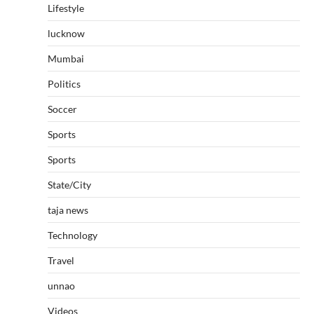
Lifestyle
lucknow
Mumbai
Politics
Soccer
Sports
Sports
State/City
taja news
Technology
Travel
unnao
Videos