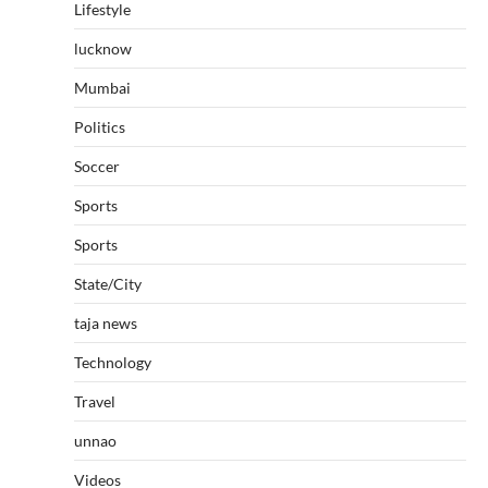
Lifestyle
lucknow
Mumbai
Politics
Soccer
Sports
Sports
State/City
taja news
Technology
Travel
unnao
Videos