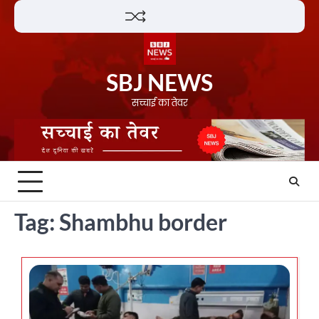
Skip
Lifestyle
About
Contact
to
content
SBJ NEWS
सच्चाई का तेवर
Tag:
Shambhu border