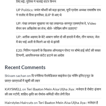
लिए बढ़े; पुलिस ने चलाई वाटर कैनन
UP Politics: जयंत चौधरी को बड़ा झटका, यूपी प्रदेश अध्यक्ष रामाशीष राय
ने रालोद से दिया इस्तीफा; BJP से आए थे
UP: पंखा लगाकर सुखाया जा रहा लखनऊ-कानपुर एक्सप्रेस वे, Video
शेयर कर अखिलेश का तंज; बोले- जोखिम कौन उठाएगा?
UP: अतीक अहमद के बेटे आबान समेत दो की हादसे में मौत, तीन घायल, जेल
में बंद भाई अली से मिलने आ रहे थे झांसी
E20: नितिन गडकरी के खिलाफ ऑनलाइन पोस्ट पर बॉम्बे हाई कोर्ट की सख्त
टिप्पणी, आपत्तिजनक कंटेंट हटाने का आदेश
Recent Comments
Shivam sachan
on
दि पनेशिया पैरामेडिकल साइंसेज एंड नर्सिंग इंस्टिट्यूट के
छात्र-छात्राओं में खुशी की लहर
KAYSWELL
on
Teri Baaton Mein Aisa Uljha Jiya : मजेदार है रोबोट-इंसान
की लव स्टोरी, शाहिद-कृति का रोमांस-कॉमेडी जीत लेगी दिल
Hairstyles Haircuts
on
Teri Baaton Mein Aisa Uljha Jiya : मजेदार है