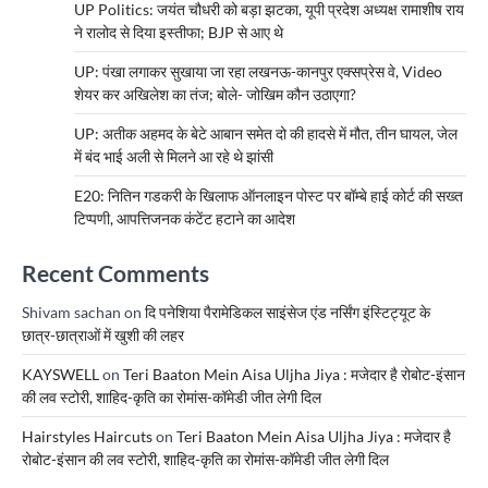
UP Politics: जयंत चौधरी को बड़ा झटका, यूपी प्रदेश अध्यक्ष रामाशीष राय
ने रालोद से दिया इस्तीफा; BJP से आए थे
UP: पंखा लगाकर सुखाया जा रहा लखनऊ-कानपुर एक्सप्रेस वे, Video
शेयर कर अखिलेश का तंज; बोले- जोखिम कौन उठाएगा?
UP: अतीक अहमद के बेटे आबान समेत दो की हादसे में मौत, तीन घायल, जेल
में बंद भाई अली से मिलने आ रहे थे झांसी
E20: नितिन गडकरी के खिलाफ ऑनलाइन पोस्ट पर बॉम्बे हाई कोर्ट की सख्त
टिप्पणी, आपत्तिजनक कंटेंट हटाने का आदेश
Recent Comments
Shivam sachan
on
दि पनेशिया पैरामेडिकल साइंसेज एंड नर्सिंग इंस्टिट्यूट के
छात्र-छात्राओं में खुशी की लहर
KAYSWELL
on
Teri Baaton Mein Aisa Uljha Jiya : मजेदार है रोबोट-इंसान
की लव स्टोरी, शाहिद-कृति का रोमांस-कॉमेडी जीत लेगी दिल
Hairstyles Haircuts
on
Teri Baaton Mein Aisa Uljha Jiya : मजेदार है
रोबोट-इंसान की लव स्टोरी, शाहिद-कृति का रोमांस-कॉमेडी जीत लेगी दिल