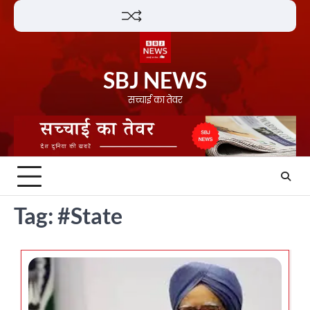
Skip
Lifestyle
About
Contact
to
content
SBJ NEWS
सच्चाई का तेवर
Tag:
#State