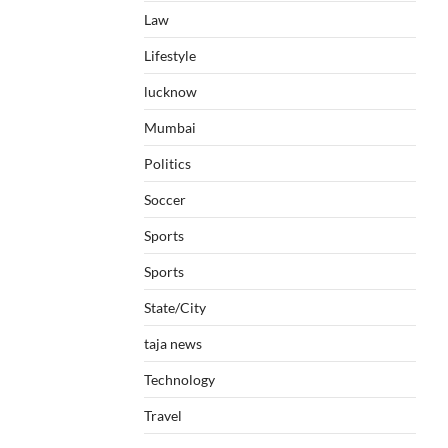
Law
Lifestyle
lucknow
Mumbai
Politics
Soccer
Sports
Sports
State/City
taja news
Technology
Travel