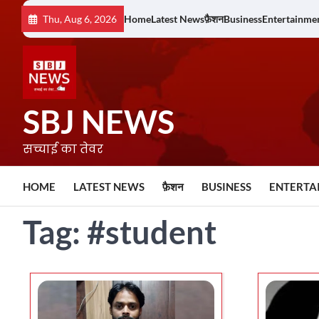
Skip
Thu, Aug 6, 2026
Home
Latest News
फ़ैशन
Business
Entertainme
to
content
SBJ NEWS
सच्चाई का तेवर
HOME
LATEST NEWS
फ़ैशन
BUSINESS
ENTERTA
Tag:
#student