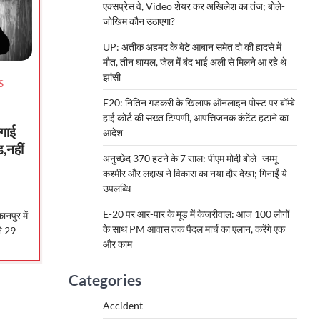
एक्सप्रेस वे, Video शेयर कर अखिलेश का तंज; बोले-
जोखिम कौन उठाएगा?
UP: अतीक अहमद के बेटे आबान समेत दो की हादसे में
मौत, तीन घायल, जेल में बंद भाई अली से मिलने आ रहे थे
झांसी
S
E20: नितिन गडकरी के खिलाफ ऑनलाइन पोस्ट पर बॉम्बे
हाई कोर्ट की सख्त टिप्पणी, आपत्तिजनक कंटेंट हटाने का
लगाई
आदेश
ड,नहीं
अनुच्छेद 370 हटने के 7 साल: पीएम मोदी बोले- जम्मू-
कश्मीर और लद्दाख ने विकास का नया दौर देखा; गिनाईं ये
उपलब्धि
E-20 पर आर-पार के मूड में केजरीवाल: आज 100 लोगों
नपुर में
के साथ PM आवास तक पैदल मार्च का एलान, करेंगे एक
ने 29
और काम
Categories
Accident