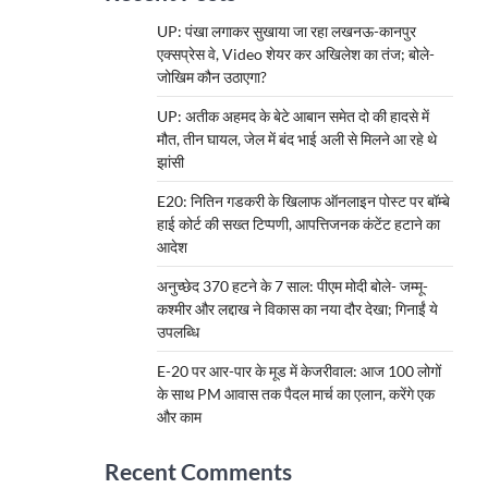
UP: पंखा लगाकर सुखाया जा रहा लखनऊ-कानपुर
एक्सप्रेस वे, Video शेयर कर अखिलेश का तंज; बोले-
जोखिम कौन उठाएगा?
UP: अतीक अहमद के बेटे आबान समेत दो की हादसे में
मौत, तीन घायल, जेल में बंद भाई अली से मिलने आ रहे थे
झांसी
E20: नितिन गडकरी के खिलाफ ऑनलाइन पोस्ट पर बॉम्बे
हाई कोर्ट की सख्त टिप्पणी, आपत्तिजनक कंटेंट हटाने का
आदेश
अनुच्छेद 370 हटने के 7 साल: पीएम मोदी बोले- जम्मू-
कश्मीर और लद्दाख ने विकास का नया दौर देखा; गिनाईं ये
उपलब्धि
E-20 पर आर-पार के मूड में केजरीवाल: आज 100 लोगों
के साथ PM आवास तक पैदल मार्च का एलान, करेंगे एक
और काम
Recent Comments