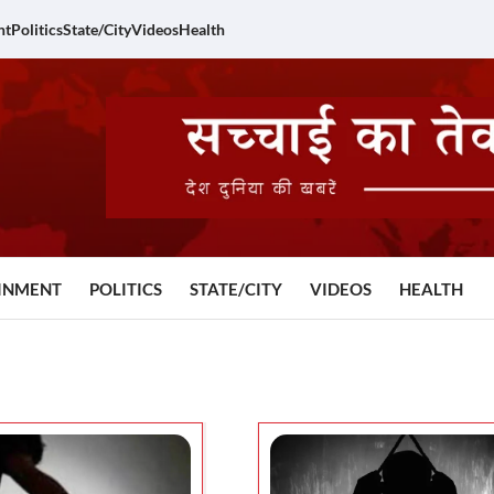
nt
Politics
State/City
Videos
Health
INMENT
POLITICS
STATE/CITY
VIDEOS
HEALTH