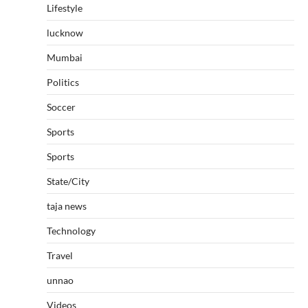
Lifestyle
lucknow
Mumbai
Politics
Soccer
Sports
Sports
State/City
taja news
Technology
Travel
unnao
Videos