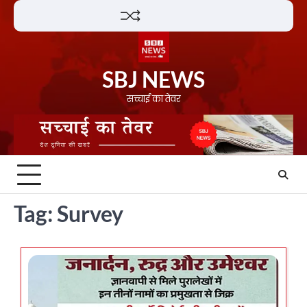
Skip
Lifestyle
About
Contact
to
content
SBJ NEWS
सच्चाई का तेवर
Tag:
Survey