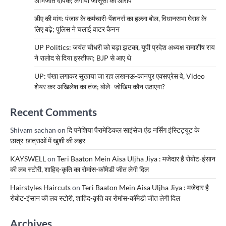
अभिजीत दीपके; लगाया जासूसी का आरोप
डीए की मांग: पंजाब के कर्मचारी-पेंशनर्स का हल्ला बोल, विधानसभा घेराव के
लिए बढ़े; पुलिस ने चलाई वाटर कैनन
UP Politics: जयंत चौधरी को बड़ा झटका, यूपी प्रदेश अध्यक्ष रामाशीष राय
ने रालोद से दिया इस्तीफा; BJP से आए थे
UP: पंखा लगाकर सुखाया जा रहा लखनऊ-कानपुर एक्सप्रेस वे, Video
शेयर कर अखिलेश का तंज; बोले- जोखिम कौन उठाएगा?
Recent Comments
Shivam sachan
on
दि पनेशिया पैरामेडिकल साइंसेज एंड नर्सिंग इंस्टिट्यूट के
छात्र-छात्राओं में खुशी की लहर
KAYSWELL
on
Teri Baaton Mein Aisa Uljha Jiya : मजेदार है रोबोट-इंसान
की लव स्टोरी, शाहिद-कृति का रोमांस-कॉमेडी जीत लेगी दिल
Hairstyles Haircuts
on
Teri Baaton Mein Aisa Uljha Jiya : मजेदार है
रोबोट-इंसान की लव स्टोरी, शाहिद-कृति का रोमांस-कॉमेडी जीत लेगी दिल
Archives