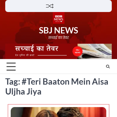
Skip
Lifestyle
About
Contact
to
content
SBJ NEWS
सच्चाई का तेवर
Tag:
#Teri Baaton Mein Aisa
Uljha Jiya