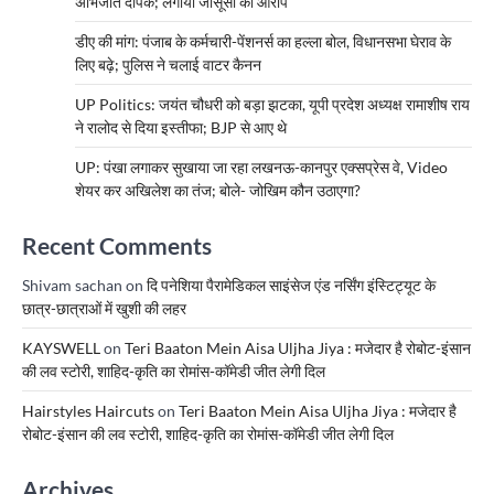
अभिजीत दीपके; लगाया जासूसी का आरोप
डीए की मांग: पंजाब के कर्मचारी-पेंशनर्स का हल्ला बोल, विधानसभा घेराव के
लिए बढ़े; पुलिस ने चलाई वाटर कैनन
UP Politics: जयंत चौधरी को बड़ा झटका, यूपी प्रदेश अध्यक्ष रामाशीष राय
ने रालोद से दिया इस्तीफा; BJP से आए थे
UP: पंखा लगाकर सुखाया जा रहा लखनऊ-कानपुर एक्सप्रेस वे, Video
शेयर कर अखिलेश का तंज; बोले- जोखिम कौन उठाएगा?
Recent Comments
Shivam sachan
on
दि पनेशिया पैरामेडिकल साइंसेज एंड नर्सिंग इंस्टिट्यूट के
छात्र-छात्राओं में खुशी की लहर
KAYSWELL
on
Teri Baaton Mein Aisa Uljha Jiya : मजेदार है रोबोट-इंसान
की लव स्टोरी, शाहिद-कृति का रोमांस-कॉमेडी जीत लेगी दिल
Hairstyles Haircuts
on
Teri Baaton Mein Aisa Uljha Jiya : मजेदार है
रोबोट-इंसान की लव स्टोरी, शाहिद-कृति का रोमांस-कॉमेडी जीत लेगी दिल
Archives