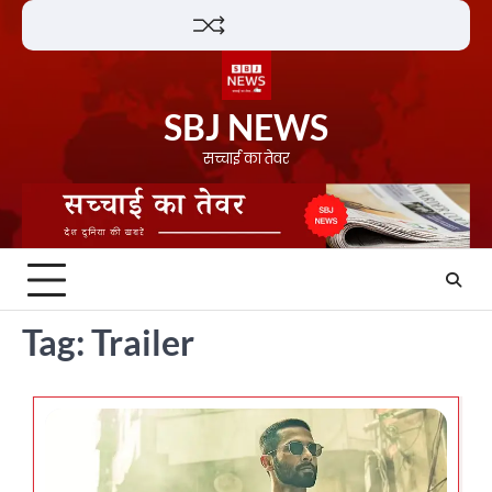
Skip
Lifestyle
About
Contact
to
content
SBJ NEWS
सच्चाई का तेवर
Tag:
Trailer