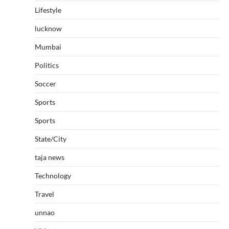
Lifestyle
lucknow
Mumbai
Politics
Soccer
Sports
Sports
State/City
taja news
Technology
Travel
unnao