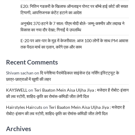
E20: नितिन गडकरी के खिलाफ ऑनलाइन पोस्ट पर बॉम्बे हाई कोर्ट की सख्त
टिप्पणी, आपत्तिजनक कंटेंट हटाने का आदेश
अनुच्छेद 370 हटने के 7 साल: पीएम मोदी बोले- जम्मू-कश्मीर और लद्दाख ने
विकास का नया दौर देखा; गिनाईं ये उपलब्धि
E-20 पर आर-पार के मूड में केजरीवाल: आज 100 लोगों के साथ PM आवास
तक पैदल मार्च का एलान, करेंगे एक और काम
Recent Comments
Shivam sachan
on
दि पनेशिया पैरामेडिकल साइंसेज एंड नर्सिंग इंस्टिट्यूट के
छात्र-छात्राओं में खुशी की लहर
KAYSWELL
on
Teri Baaton Mein Aisa Uljha Jiya : मजेदार है रोबोट-इंसान
की लव स्टोरी, शाहिद-कृति का रोमांस-कॉमेडी जीत लेगी दिल
Hairstyles Haircuts
on
Teri Baaton Mein Aisa Uljha Jiya : मजेदार है
रोबोट-इंसान की लव स्टोरी, शाहिद-कृति का रोमांस-कॉमेडी जीत लेगी दिल
Archives