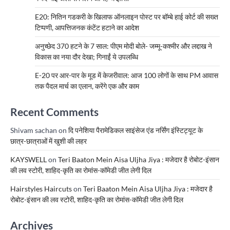
E20: नितिन गडकरी के खिलाफ ऑनलाइन पोस्ट पर बॉम्बे हाई कोर्ट की सख्त
टिप्पणी, आपत्तिजनक कंटेंट हटाने का आदेश
अनुच्छेद 370 हटने के 7 साल: पीएम मोदी बोले- जम्मू-कश्मीर और लद्दाख ने
विकास का नया दौर देखा; गिनाईं ये उपलब्धि
E-20 पर आर-पार के मूड में केजरीवाल: आज 100 लोगों के साथ PM आवास
तक पैदल मार्च का एलान, करेंगे एक और काम
Recent Comments
Shivam sachan
on
दि पनेशिया पैरामेडिकल साइंसेज एंड नर्सिंग इंस्टिट्यूट के
छात्र-छात्राओं में खुशी की लहर
KAYSWELL
on
Teri Baaton Mein Aisa Uljha Jiya : मजेदार है रोबोट-इंसान
की लव स्टोरी, शाहिद-कृति का रोमांस-कॉमेडी जीत लेगी दिल
Hairstyles Haircuts
on
Teri Baaton Mein Aisa Uljha Jiya : मजेदार है
रोबोट-इंसान की लव स्टोरी, शाहिद-कृति का रोमांस-कॉमेडी जीत लेगी दिल
Archives