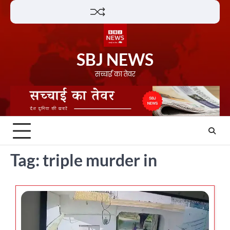
Skip
Lifestyle
About
Contact
to
content
SBJ NEWS
सच्चाई का तेवर
Tag:
triple murder in