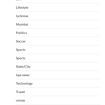
Lifestyle
lucknow
Mumbai
Politics
Soccer
Sports
Sports
State/City
taja news
Technology
Travel
unnao