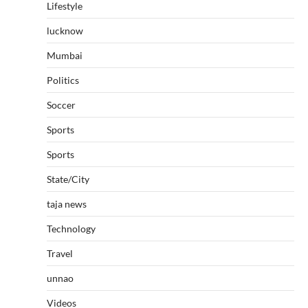
Lifestyle
lucknow
Mumbai
Politics
Soccer
Sports
Sports
State/City
taja news
Technology
Travel
unnao
Videos