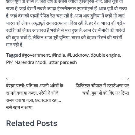
आज यूपी वो राज्य है, जहां देश के सबसे ज्यादा एक्सप्रेस-वे हैं. आज यूपी वो
राज्य है, जहां देश में सबसे ज्यादा इंटरनेशनल एयरपोर्ट्स हैं. आज यूपी वो राज्य
है, जहां देश की पहली रैपिड रेल चल रही है. आज आप दुनिया में कहीं भी जाएं,
भारत को लेकर अभूतपूर्व सकारात्मकता दिख रही है. हर देश, भारत की ग्रोथ
स्टोरी को लेकर आश्वस्त है,भरोसे से भरा हुआ है. आज देश में मोदी की गारंटी
की बहुत चर्चा है, लेकिन आज पूरी दुनिया, भारत को बेहतर रिटर्न की गारंटी
मान रही है.
Tagged
#government
,
#india
,
#Lucknow
,
double engine
,
PM Narendra Modi
,
uttar pardesh
Post
⟵
⟶
बेरहम पत्नी: पति का अपनी आंखों के
डिजिटल चौपाल में स्टार्टअप्स पर
navigation
सामने कराया कत्ल, प्रेमी ने सोते
चर्चा, युवाओं को दिए गए टिप्स
समय दबाया गला, छटपटाता रहा…
उसे रहम न आया
Related Posts