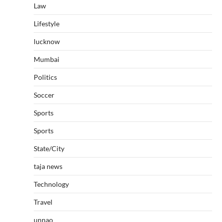
Law
Lifestyle
lucknow
Mumbai
Politics
Soccer
Sports
Sports
State/City
taja news
Technology
Travel
unnao