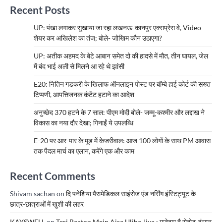
Recent Posts
UP: पंखा लगाकर सुखाया जा रहा लखनऊ-कानपुर एक्सप्रेस वे, Video
शेयर कर अखिलेश का तंज; बोले- जोखिम कौन उठाएगा?
UP: अतीक अहमद के बेटे आबान समेत दो की हादसे में मौत, तीन घायल, जेल
में बंद भाई अली से मिलने आ रहे थे झांसी
E20: नितिन गडकरी के खिलाफ ऑनलाइन पोस्ट पर बॉम्बे हाई कोर्ट की सख्त
टिप्पणी, आपत्तिजनक कंटेंट हटाने का आदेश
अनुच्छेद 370 हटने के 7 साल: पीएम मोदी बोले- जम्मू-कश्मीर और लद्दाख ने
विकास का नया दौर देखा; गिनाईं ये उपलब्धि
E-20 पर आर-पार के मूड में केजरीवाल: आज 100 लोगों के साथ PM आवास
तक पैदल मार्च का एलान, करेंगे एक और काम
Recent Comments
Shivam sachan
on
दि पनेशिया पैरामेडिकल साइंसेज एंड नर्सिंग इंस्टिट्यूट के
छात्र-छात्राओं में खुशी की लहर
KAYSWELL
on
Teri Baaton Mein Aisa Uljha Jiya : मजेदार है रोबोट-इंसान