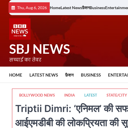
Skip
Thu, Aug 6, 2026
Home
Latest News
फ़ैशन
Business
Entertainme
to
content
SBJ NEWS
सच्चाई का तेवर
HOME
LATEST NEWS
फ़ैशन
BUSINESS
ENTERTA
BOLLYWOOD NEWS
INDIA
LATEST
STATE/CITY
Triptii Dimri: ‘एनिमल’ की सफल
आईएमडीबी की लोकप्रियता की सूच