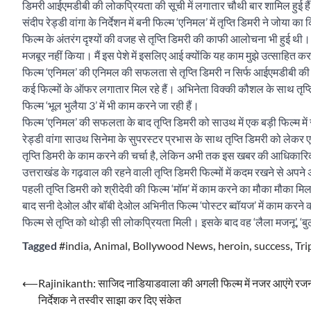
डिमरी आईएमडीबी की लोकप्रियता की सूची में लगातार चौथी बार शामिल हुई है
संदीप रेड्डी वांगा के निर्देशन में बनी फिल्म ‘एनिमल’ में तृप्ति डिमरी ने जो
फिल्म के अंतरंग दृश्यों की वजह से तृप्ति डिमरी की काफी आलोचना भी हुई थी। 
मजबूर नहीं किया। मैं इस पेशे में इसलिए आई क्योंकि यह काम मुझे उत्साहित क
फिल्म ‘एनिमल’ की एनिमल की सफलता से तृप्ति डिमरी न सिर्फ आईएमडीबी क
कई फिल्मों के ऑफर लगातार मिल रहे हैं। अभिनेता विक्की कौशल के साथ तृप्ति डिम
फिल्म ‘भूल भुलैया 3’ में भी काम करने जा रही हैं।
फिल्म ‘एनिमल’ की सफलता के बाद तृप्ति डिमरी को साउथ में एक बड़ी फिल्म में र
रेड्डी वांगा साउथ सिनेमा के सुपरस्टर प्रभास के साथ तृप्ति डिमरी को लेकर एक 
तृप्ति डिमरी के काम करने की चर्चा है, लेकिन अभी तक इस खबर की आधिकारिक त
उत्तराखंड के गढ़वाल की रहने वाली तृप्ति डिमरी फिल्मों में कदम रखने से
पहली तृप्ति डिमरी को श्रीदेवी की फिल्म ‘मॉम’ में काम करने का मौका मौका मि
बाद सनी देओल और बॉबी देओल अभिनीत फिल्म ‘पोस्टर ब्वॉयज’ में काम करने 
फिल्म से तृप्ति को थोड़ी सी लोकप्रियता मिली। इसके बाद वह ‘लैला मजनू’, ‘बुल
Tagged
#india
,
Animal
,
Bollywood News
,
heroin
,
success
,
Tri
Post
⟵
Rajinikanth: साजिद नाडियाडवाला की अगली फिल्म में नजर आएंगे रजन
निर्देशक ने तस्वीर साझा कर दिए संकेत
navigation