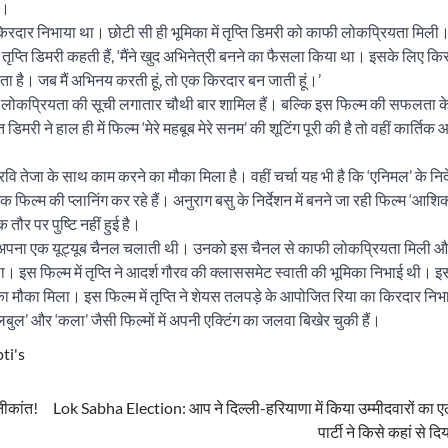
ं।
या का किरदार निभाया था। छोटी सी ही भूमिका में तृप्ति डिमरी को काफी लोकप्रियता मिली
तृप्ति डिमरी कहती हैं, ‘मैंने खुद अभिनेत्री बनने का फैसला किया था। इसके लिए किसी
रता है। जब मैं अभिनय करती हूं, तो एक किरदार बन जाती हूं।’
ी लोकप्रियता की सूची लगातार चौथी बार शामिल हैं। बल्कि इस फिल्म की सफलता 
री ने हाल ही में फिल्म ‘मेरे महबूब मेरे सनम’ की शूटिंग पूरी की है तो वहीं कार्तिक 
वि तेजा के साथ काम करने का मौका मिला है। वहीं चर्चा यह भी है कि ‘एनिमल’ के निर
फिल्म की प्लानिंग कर रहे हैं। अनुराग बसु के निर्देशन में बनने जा रही फिल्म ‘आशिकी
ौर पर पुष्टि नहीं हुई है।
 अपने अपना एक यूट्यूब चैनल चलाती थी। उनको इस चैनल से काफी लोकप्रियता मिली 
ला। इस फिल्म में तृप्ति ने आदर्श गौरव की क्लाससमेट स्वाती की भूमिका निभाई थी। इ
का मौका मिला। इस फिल्म में तृप्ति ने शेयस तलपड़े के आपोजित रिया का किरदार नि
बुल’ और ‘कला’ जैसी फिल्मों में अपनी एक्टिंग का जलवा बिखेर चुकी हैं।
pti's
ीकांत!
Lok Sabha Election: आप ने दिल्ली-हरियाणा में किया उम्मीदवारों का एला
पार्टी ने किसे कहां से द