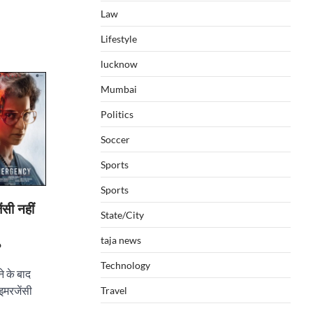
Law
Lifestyle
lucknow
Mumbai
Politics
Soccer
Sports
Sports
ी नहीं
State/City
taja news
?
Technology
े के बाद
इमरजेंसी
Travel