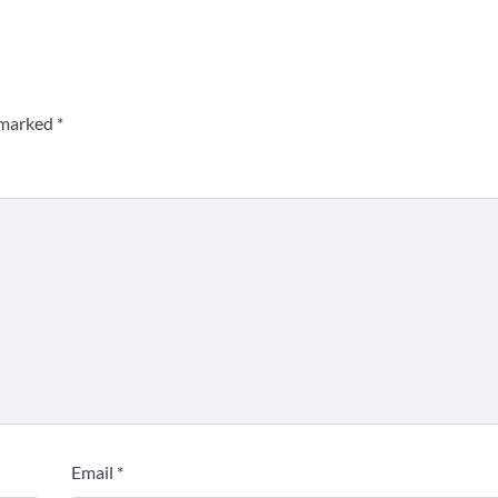
e marked
*
Email
*