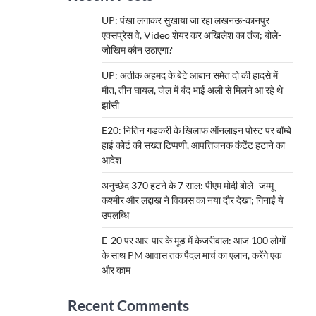
UP: पंखा लगाकर सुखाया जा रहा लखनऊ-कानपुर
एक्सप्रेस वे, Video शेयर कर अखिलेश का तंज; बोले-
जोखिम कौन उठाएगा?
UP: अतीक अहमद के बेटे आबान समेत दो की हादसे में
मौत, तीन घायल, जेल में बंद भाई अली से मिलने आ रहे थे
झांसी
E20: नितिन गडकरी के खिलाफ ऑनलाइन पोस्ट पर बॉम्बे
हाई कोर्ट की सख्त टिप्पणी, आपत्तिजनक कंटेंट हटाने का
आदेश
अनुच्छेद 370 हटने के 7 साल: पीएम मोदी बोले- जम्मू-
कश्मीर और लद्दाख ने विकास का नया दौर देखा; गिनाईं ये
उपलब्धि
E-20 पर आर-पार के मूड में केजरीवाल: आज 100 लोगों
के साथ PM आवास तक पैदल मार्च का एलान, करेंगे एक
और काम
Recent Comments