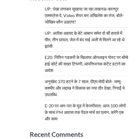
UP: पंखा लगाकर सुखाया जा रहा लखनऊ-कानपुर
एक्सप्रेस वे, Video शेयर कर अखिलेश का तंज; बोले-
जोखिम कौन उठाएगा?
UP: अतीक अहमद के बेटे आबान समेत दो की हादसे में
मौत, तीन घायल, जेल में बंद भाई अली से मिलने आ रहे थे
झांसी
E20: नितिन गडकरी के खिलाफ ऑनलाइन पोस्ट पर बॉम्बे
हाई कोर्ट की सख्त टिप्पणी, आपत्तिजनक कंटेंट हटाने का
आदेश
अनुच्छेद 370 हटने के 7 साल: पीएम मोदी बोले- जम्मू-
कश्मीर और लद्दाख ने विकास का नया दौर देखा; गिनाईं ये
उपलब्धि
E-20 पर आर-पार के मूड में केजरीवाल: आज 100 लोगों
के साथ PM आवास तक पैदल मार्च का एलान, करेंगे एक
और काम
Recent Comments