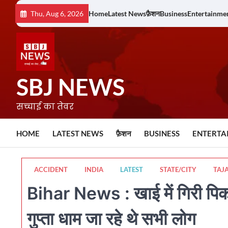
Skip
Thu, Aug 6, 2026
Home
Latest News
फ़ैशन
Business
Entertainme
to
content
SBJ NEWS
सच्चाई का तेवर
HOME
LATEST NEWS
फ़ैशन
BUSINESS
ENTERTA
ACCIDENT
INDIA
LATEST
STATE/CITY
TAJ
Bihar News : खाई में गिरी पिक
गुप्ता धाम जा रहे थे सभी लोग