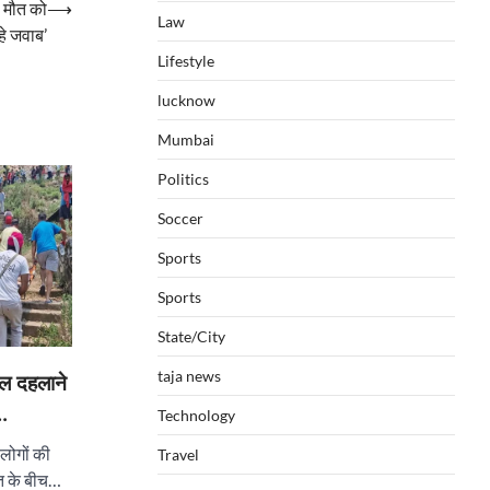
 मौत को
⟶
Law
हे जवाब’
Lifestyle
lucknow
Mumbai
Politics
Soccer
Sports
Sports
State/City
taja news
ल दहलाने
े…
Technology
 लोगों की
Travel
त के बीच…