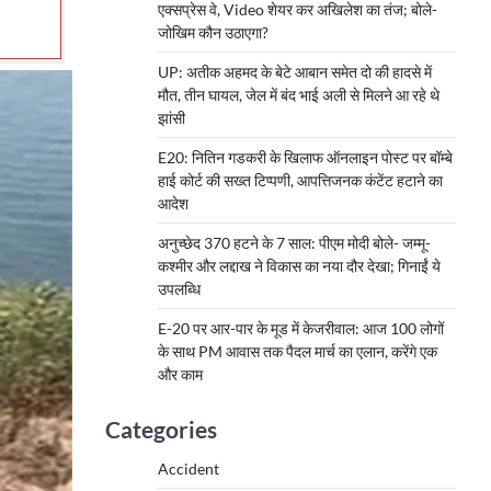
एक्सप्रेस वे, Video शेयर कर अखिलेश का तंज; बोले-
जोखिम कौन उठाएगा?
UP: अतीक अहमद के बेटे आबान समेत दो की हादसे में
मौत, तीन घायल, जेल में बंद भाई अली से मिलने आ रहे थे
झांसी
E20: नितिन गडकरी के खिलाफ ऑनलाइन पोस्ट पर बॉम्बे
हाई कोर्ट की सख्त टिप्पणी, आपत्तिजनक कंटेंट हटाने का
आदेश
अनुच्छेद 370 हटने के 7 साल: पीएम मोदी बोले- जम्मू-
कश्मीर और लद्दाख ने विकास का नया दौर देखा; गिनाईं ये
उपलब्धि
E-20 पर आर-पार के मूड में केजरीवाल: आज 100 लोगों
के साथ PM आवास तक पैदल मार्च का एलान, करेंगे एक
और काम
Categories
Accident