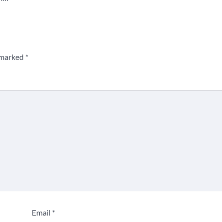
e marked
*
Email
*