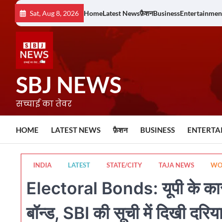
Skip
Sat, Aug 8, 2026
Home
Latest News
फ़ैशन
Business
Entertainmen
to
content
SBJ NEWS
सच्चाई का तेवर
HOME
LATEST NEWS
फ़ैशन
BUSINESS
ENTERTA
INDIA
LATEST
STATE/CITY
TAJA NEWS
WOR
Electoral Bonds: यूपी के कारोब
बॉन्ड, SBI की सूची में दिखी दरिय