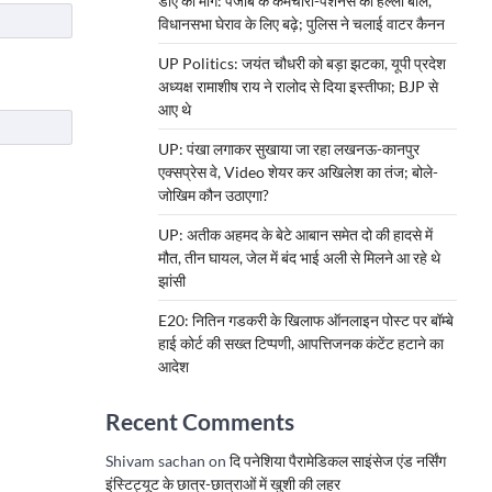
डीए की मांग: पंजाब के कर्मचारी-पेंशनर्स का हल्ला बोल,
विधानसभा घेराव के लिए बढ़े; पुलिस ने चलाई वाटर कैनन
UP Politics: जयंत चौधरी को बड़ा झटका, यूपी प्रदेश
अध्यक्ष रामाशीष राय ने रालोद से दिया इस्तीफा; BJP से
आए थे
UP: पंखा लगाकर सुखाया जा रहा लखनऊ-कानपुर
एक्सप्रेस वे, Video शेयर कर अखिलेश का तंज; बोले-
जोखिम कौन उठाएगा?
UP: अतीक अहमद के बेटे आबान समेत दो की हादसे में
मौत, तीन घायल, जेल में बंद भाई अली से मिलने आ रहे थे
झांसी
E20: नितिन गडकरी के खिलाफ ऑनलाइन पोस्ट पर बॉम्बे
हाई कोर्ट की सख्त टिप्पणी, आपत्तिजनक कंटेंट हटाने का
आदेश
Recent Comments
Shivam sachan
on
दि पनेशिया पैरामेडिकल साइंसेज एंड नर्सिंग
इंस्टिट्यूट के छात्र-छात्राओं में खुशी की लहर