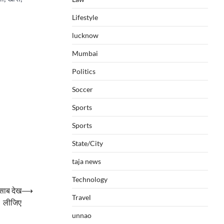
Lifestyle
lucknow
Mumbai
Politics
Soccer
Sports
Sports
State/City
taja news
Technology
िसाब देख
⟶
Travel
लीजिए
unnao