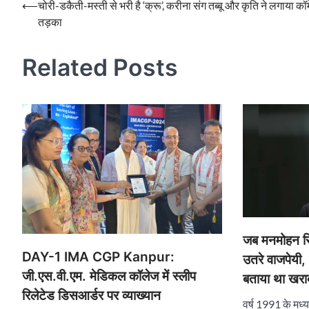
Post
⟵
चोरी-डकैती-मस्ती से भरी है ‘क्रू’, करीना संग तब्बू और कृति ने लगाया कॉ
तड़का
navigation
Related Posts
जब मनमोहन सिं
DAY-1 IMA CGP Kanpur:
उतरे वाजपेयी,
जी.एस.वी.एम. मेडिकल कॉलेज में स्लीप
बताया था खरा
रिलेटेड डिसआर्डर पर व्याख्यान
वर्ष 1991 के मध्या