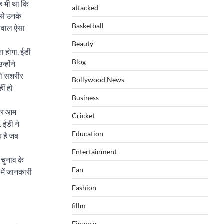
ह भी था कि
attacked
ससे उनके
Basketball
रीवाल ऐसा
Beauty
ा होगा. ईडी
Blog
्होंने
 तो सशरीर
Bollywood News
ीं हो
Business
ायर आम
Cricket
 ईडी ने
Education
र है जब
Entertainment
चुनाव के
Fan
 में जानकारी
Fashion
fillm
Finance