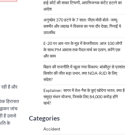
हाई कोर्ट की सख्त टिप्पणी, आपत्तिजनक कंटेंट हटाने का
आदेश
अनुच्छेद 370 हटने के 7 साल: पीएम मोदी बोले- जम्मू-
कश्मीर और लद्दाख ने विकास का नया दौर देखा; गिनाईं ये
उपलब्धि
E-20 पर आर-पार के मूड में केजरीवाल: आज 100 लोगों
के साथ PM आवास तक पैदल मार्च का एलान, करेंगे एक
और काम
बिहार की राजनीति में खुला नया विकल्प: बांकीपुर से प्रशांत
किशोर की जीत बड़ा उभार, क्या NDA-RJD के लिए
संदेश?
ा रही है और
Explainer: सागर में तेल-गैस के कुएं खोदेगा भारत, क्या है
समुद्र मंथन योजना, जिसके लिए 84,000 करोड़ होंगे
यायिक हिरासत
खर्च?
नबूझकर जांच
ही है उससे
Categories
िति के
Accident