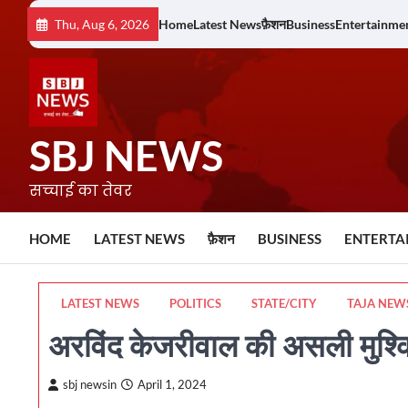
Skip
Thu, Aug 6, 2026
Home
Latest News
फ़ैशन
Business
Entertainme
to
content
SBJ NEWS
सच्चाई का तेवर
HOME
LATEST NEWS
फ़ैशन
BUSINESS
ENTERTA
LATEST NEWS
POLITICS
STATE/CITY
TAJA NEW
अरविंद केजरीवाल की असली मुश्किले
sbj newsin
April 1, 2024