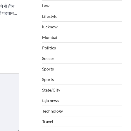
ने से तीन
Law
ं की पहचान…
Lifestyle
lucknow
Mumbai
Politics
Soccer
Sports
Sports
State/City
taja news
Technology
Travel