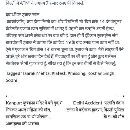
दिल्ली में ATM से लगभग 7 हजार रुपए भी निकाले.
दवाओं पर एजाज खान
‘काव्यांजलि’, ‘क्या होगा निम्मो का’ और रियलिटी शो ‘बिग बॉस 14’ के पॉपुलर
कंटेस्टेंट एजाज खान सुर्खियों में आ गए हैं. पहली बार उन्होंने अपनी हेल्थ,
पवित्रा संग अपने ब्रेकअप पर बात की है. हाल ही में इंडियन एक्स्प्रेस संग
बातचीत में एजाज ने बताया कि कोविड-19 के बाद उनके पास काम नहीं था.
ऐसे में एजाज ने ‘बिग बॉस 14’ करना चुना था. एजाज ने कहा- मेरी लाइफ में मैंने
अच्छे, बुरे और खराब दिन देखे हैं. मैं दवाइयों पर जी रहा हूं और कुछ पर्सनल
सेटबैक्स से भी गुजर रहा हूं. सीख रहा हूं कि इन सब चीजों से कैसे निकलूं.
Tagged
'Taarak Mehta
,
#latest
,
#missing
,
Roshan Singh
Sodhi
Post
⟵
⟶
Kanpur: कुष्मांडा मंदिर में बने कुएं में
Delhi Accident: प्रगति मैदान
navigation
गिरकर अधेड़ महिला की मौत,
टनल में दर्दनाक हादसा, दिल्ली पुलिस
मानसिक रूप से थी परेशान…
के SI की मौत
आत्महत्या की आशंका