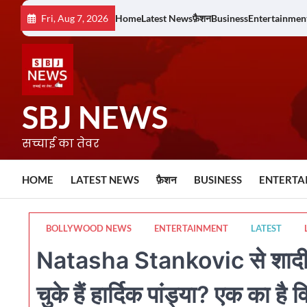
Skip
Fri, Aug 7, 2026
Home
Latest News
फ़ैशन
Business
Entertainmen
to
content
SBJ NEWS
सच्चाई का तेवर
HOME
LATEST NEWS
फ़ैशन
BUSINESS
ENTERTA
BOLLYWOOD NEWS
ENTERTAINMENT
LATEST
Natasha Stankovic से शादी 
चुके हैं हार्दिक पांड्या? एक का है 