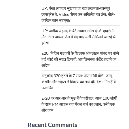
UP: पंखा लगाकर सुखाया जा रहा लखनऊ-कानपुर
एक्सप्रेस वे, Video शेयर कर अखिलेश का तंज; बोले-
जोखिम कौन उठाएगा?
UP: अतीक अहमद के बेटे आबान समेत दो की हादसे में
मौत, तीन घायल, जेल में बंद भाई अली से मिलने आ रहे थे
झांसी
E20: नितिन गडकरी के खिलाफ ऑनलाइन पोस्ट पर बॉम्बे
हाई कोर्ट की सख्त टिप्पणी, आपत्तिजनक कंटेंट हटाने का
आदेश
अनुच्छेद 370 हटने के 7 साल: पीएम मोदी बोले- जम्मू-
कश्मीर और लद्दाख ने विकास का नया दौर देखा; गिनाईं ये
उपलब्धि
E-20 पर आर-पार के मूड में केजरीवाल: आज 100 लोगों
के साथ PM आवास तक पैदल मार्च का एलान, करेंगे एक
और काम
Recent Comments