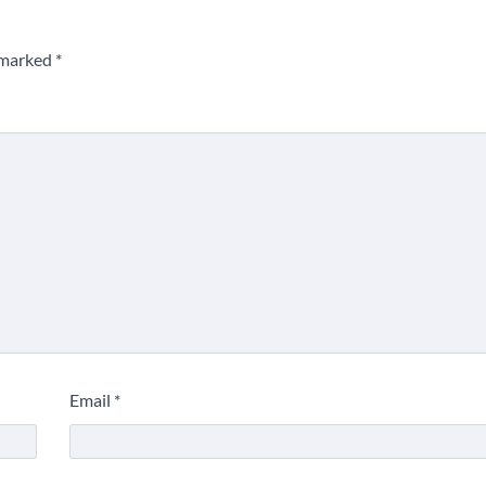
e marked
*
Email
*