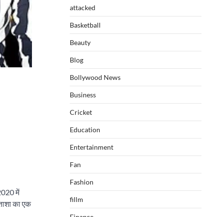
attacked
Basketball
Beauty
Blog
Bollywood News
Business
Cricket
Education
Entertainment
Fan
Fashion
020 में
fillm
 नताशा का एक
Finance