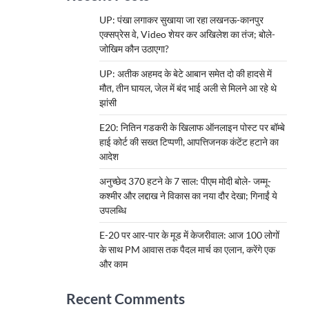
UP: पंखा लगाकर सुखाया जा रहा लखनऊ-कानपुर
एक्सप्रेस वे, Video शेयर कर अखिलेश का तंज; बोले-
जोखिम कौन उठाएगा?
UP: अतीक अहमद के बेटे आबान समेत दो की हादसे में
मौत, तीन घायल, जेल में बंद भाई अली से मिलने आ रहे थे
झांसी
E20: नितिन गडकरी के खिलाफ ऑनलाइन पोस्ट पर बॉम्बे
हाई कोर्ट की सख्त टिप्पणी, आपत्तिजनक कंटेंट हटाने का
आदेश
अनुच्छेद 370 हटने के 7 साल: पीएम मोदी बोले- जम्मू-
कश्मीर और लद्दाख ने विकास का नया दौर देखा; गिनाईं ये
उपलब्धि
E-20 पर आर-पार के मूड में केजरीवाल: आज 100 लोगों
के साथ PM आवास तक पैदल मार्च का एलान, करेंगे एक
और काम
Recent Comments