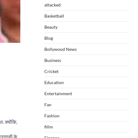
attacked
Basketball
Beauty
Blog
Bollywood News
Business
Cricket
Education
Entertainment
Fan
Fashion
. क्योंकि,
fillm
 वाराणसी के
Finance