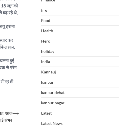
ा 18 जून की
fire
 बढ़ रहे थे,
Food
चयू ट्रामा
Health
फ्तार कर
Hero
. फिलहाल,
holiday
ी घटना हुई
india
वक से प्रेम
Kannauj
 शीघ्र ही
kanpur
kanpur dehat
kanpur nagar
मानत, आज
⟶
Latest
हाई संभव
Latest News