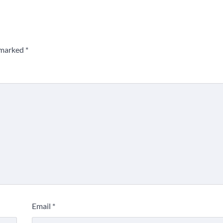
e marked
*
Email
*