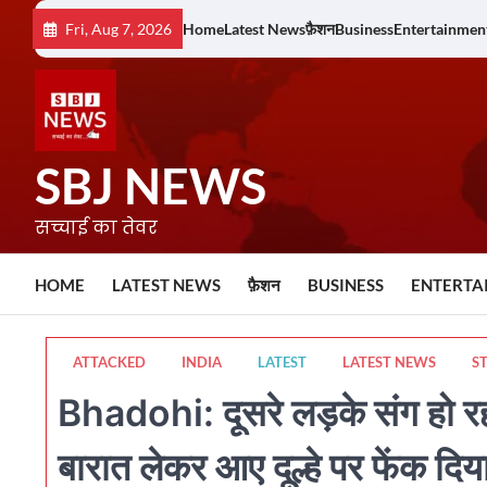
Skip
Fri, Aug 7, 2026
Home
Latest News
फ़ैशन
Business
Entertainmen
to
content
SBJ NEWS
सच्चाई का तेवर
HOME
LATEST NEWS
फ़ैशन
BUSINESS
ENTERTA
ATTACKED
INDIA
LATEST
LATEST NEWS
S
Bhadohi: दूसरे लड़के संग हो रही थ
बारात लेकर आए दूल्हे पर फेंक दिय